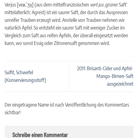
Verjus [vɛʁ.’ʒy] (aus dem mittelfranzösischen
vert jus
‚grüner Saft‘
mittelalterlich: Agrest) ist ein saurer Saft, der durch das Auspressen
unreifer Trauben erzeugt wird. Anstelle von Trauben nehmen wir
natürlich Äpfel. So entsteht ein saurer Saft mit weniger Zucker im
Vergleich zum Saft aus reifen Äpfeln, der überall eingesetzt werden
kann, wo sonst Essig oder Zitronensaft genommen wird.
2011: Brisanti-Cider und Apfel-
Sulfit, Schwefel
Mango-Birnen-Saft
(Konservierungsstoff)
ausgezeichnet
Der eingetragene Name ist nach Veröffentlichung des Kommentars
sichtbar!
Schreibe einen Kommentar