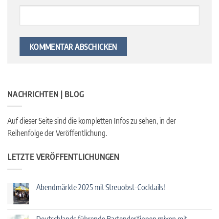
NACHRICHTEN | BLOG
Auf dieser Seite sind die kompletten Infos zu sehen, in der
Reihenfolge der Veröffentlichung.
LETZTE VERÖFFENTLICHUNGEN
Abendmärkte 2025 mit Streuobst-Cocktails!
Keine
Kommentare
zu
Abendmärkte
Deutschlands führende Bartender*innen mixen mit