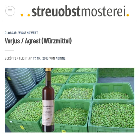
Zum
Inhalt
springen
GLOSSAR
,
WISSENSWERT
Verjus / Agrest (Würzmittel)
VERÖFFENTLICHT AM
17. MAI 2010
VON
ADMINE