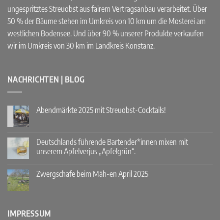
ungespritztes Streuobst aus fairem Vertragsanbau verarbeitet. Über
50 % der Bäume stehen im Umkreis von 10 km um die Mosterei am
westlichen Bodensee. Und über 90 % unserer Produkte verkaufen
wir im Umkreis von 30 km im Landkreis Konstanz.
NACHRICHTEN | BLOG
Abendmärkte 2025 mit Streuobst-Cocktails!
Keine
Kommentare
zu
Abendmärkte
Deutschlands führende Bartender*innen mixen mit
2025
unserem Apfelverjus „Apfelgrün“.
mit
Streuobst-
Keine
Cocktails!
Kommentare
Zwergschafe beim Mäh-en April 2025
zu
Deutschlands
Keine
führende
Kommentare
Bartender*innen
zu
mixen
Zwergschafe
mit
beim
IMPRESSUM
unserem
Mäh-
Apfelverjus