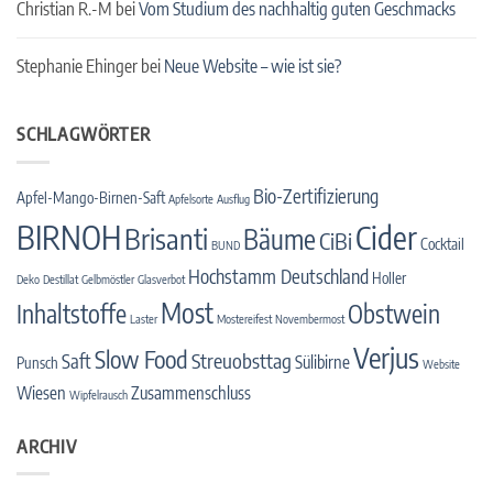
Christian R.-M
bei
Vom Studium des nachhaltig guten Geschmacks
Stephanie Ehinger
bei
Neue Website – wie ist sie?
SCHLAGWÖRTER
Bio-Zertifizierung
Apfel-Mango-Birnen-Saft
Apfelsorte
Ausflug
BIRNOH
Cider
Brisanti
Bäume
CiBi
Cocktail
BUND
Hochstamm Deutschland
Holler
Deko
Destillat
Gelbmöstler
Glasverbot
Most
Inhaltstoffe
Obstwein
Laster
Mostereifest
Novembermost
Verjus
Slow Food
Streuobsttag
Saft
Sülibirne
Punsch
Website
Wiesen
Zusammenschluss
Wipfelrausch
ARCHIV