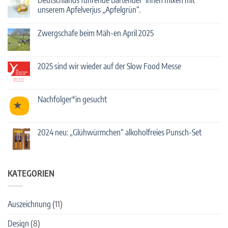
2025
unserem Apfelverjus „Apfelgrün“.
mit
Streuobst-
Keine
Cocktails!
Kommentare
Zwergschafe beim Mäh-en April 2025
zu
Deutschlands
Keine
führende
Kommentare
Bartender*innen
zu
mixen
Zwergschafe
2025 sind wir wieder auf der Slow Food Messe
mit
beim
unserem
Mäh-
Keine
Apfelverjus
en
Kommentare
„Apfelgrün“.
April
zu
2025
2025
Nachfolger*in gesucht
sind
wir
Keine
wieder
Kommentare
auf
zu
der
Nachfolger*in
2024 neu: „Glühwürmchen“ alkoholfreies Punsch-Set
Slow
gesucht
Food
Keine
Messe
Kommentare
zu
2024
neu:
KATEGORIEN
„Glühwürmchen“
alkoholfreies
Punsch-
Set
Auszeichnung
(11)
Design
(8)