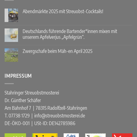
Abendmärkte 2025 mit Streuobst-Cocktails!
Keine
Kommentare
zu
Abendmärkte
Deutschlands führende Bartender*innen mixen mit
2025
unserem Apfelverjus „Apfelgrün“.
mit
Streuobst-
Keine
Cocktails!
Kommentare
Zwergschafe beim Mäh-en April 2025
zu
Deutschlands
Keine
führende
Kommentare
Bartender*innen
zu
mixen
Zwergschafe
mit
beim
IMPRESSUM
unserem
Mäh-
Apfelverjus
en
„Apfelgrün“.
April
2025
Stahringer Streuobstmosterei
Dr. Günther Schäfer
Am Bahnhof 7 | 78315 Radolfzell-Stahringen
T. 07738 1729 | info@streuobstmosterei.de
DE-ÖKO-001
| USt-ID: DE142785986