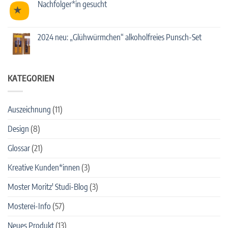
2025
2025
Nachfolger*in gesucht
sind
wir
Keine
wieder
Kommentare
auf
zu
der
Nachfolger*in
2024 neu: „Glühwürmchen“ alkoholfreies Punsch-Set
Slow
gesucht
Food
Keine
Messe
Kommentare
zu
2024
neu:
KATEGORIEN
„Glühwürmchen“
alkoholfreies
Punsch-
Set
Auszeichnung
(11)
Design
(8)
Glossar
(21)
Kreative Kunden*innen
(3)
Moster Moritz' Studi-Blog
(3)
Mosterei-Info
(57)
Neues Produkt
(13)