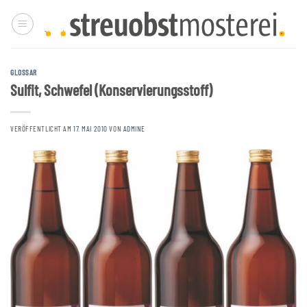
Zum
Inhalt
springen
GLOSSAR
Sulfit, Schwefel (Konservierungsstoff)
VERÖFFENTLICHT AM
17. MAI 2010
VON
ADMINE