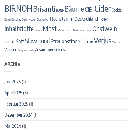
BIRNOH
Cider
Brisanti
Bäume
CiBi
Cocktail
BUND
Hochstamm Deutschland
Holler
Deko
Destillat
Gelbmöstler
Glasverbot
Most
Inhaltstoffe
Obstwein
Laster
Mostereifest
Novembermost
Verjus
Slow Food
Streuobsttag
Saft
Sülibirne
Punsch
Website
Wiesen
Zusammenschluss
Wipfelrausch
ARCHIV
Juni 2025
(1)
April 2025
(3)
Februar 2025
(1)
Dezember 2024
(1)
Mai 2024
(1)