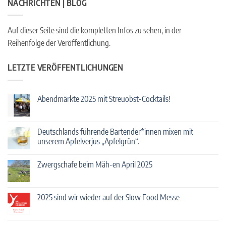
NACHRICHTEN | BLOG
Auf dieser Seite sind die kompletten Infos zu sehen, in der
Reihenfolge der Veröffentlichung.
LETZTE VERÖFFENTLICHUNGEN
Abendmärkte 2025 mit Streuobst-Cocktails!
Keine
Kommentare
zu
Abendmärkte
Deutschlands führende Bartender*innen mixen mit
2025
unserem Apfelverjus „Apfelgrün“.
mit
Streuobst-
Keine
Cocktails!
Kommentare
Zwergschafe beim Mäh-en April 2025
zu
Deutschlands
Keine
führende
Kommentare
Bartender*innen
zu
mixen
Zwergschafe
2025 sind wir wieder auf der Slow Food Messe
mit
beim
unserem
Mäh-
Keine
Apfelverjus
en
Kommentare
„Apfelgrün“.
April
zu