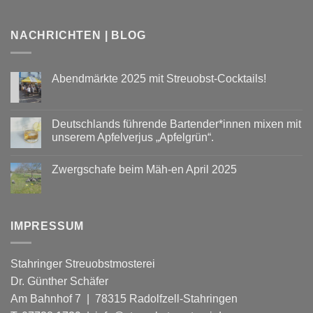
NACHRICHTEN | BLOG
Abendmärkte 2025 mit Streuobst-Cocktails!
Keine
Kommentare
zu
Abendmärkte
Deutschlands führende Bartender*innen mixen mit
2025
unserem Apfelverjus „Apfelgrün“.
mit
Streuobst-
Keine
Cocktails!
Kommentare
Zwergschafe beim Mäh-en April 2025
zu
Deutschlands
Keine
führende
Kommentare
Bartender*innen
zu
mixen
Zwergschafe
mit
beim
unserem
IMPRESSUM
Mäh-
Apfelverjus
en
„Apfelgrün“.
April
2025
Stahringer Streuobstmosterei
Dr. Günther Schäfer
Am Bahnhof 7 | 78315 Radolfzell-Stahringen