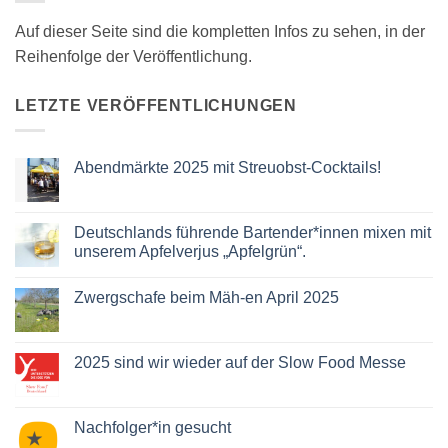
Auf dieser Seite sind die kompletten Infos zu sehen, in der
Reihenfolge der Veröffentlichung.
LETZTE VERÖFFENTLICHUNGEN
Abendmärkte 2025 mit Streuobst-Cocktails!
Keine
Kommentare
zu
Abendmärkte
Deutschlands führende Bartender*innen mixen mit
2025
unserem Apfelverjus „Apfelgrün“.
mit
Streuobst-
Keine
Cocktails!
Kommentare
Zwergschafe beim Mäh-en April 2025
zu
Deutschlands
Keine
führende
Kommentare
Bartender*innen
zu
mixen
Zwergschafe
2025 sind wir wieder auf der Slow Food Messe
mit
beim
unserem
Mäh-
Keine
Apfelverjus
en
Kommentare
„Apfelgrün“.
April
zu
2025
2025
Nachfolger*in gesucht
sind
wir
Keine