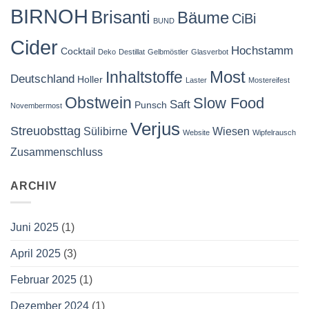
BIRNOH
Brisanti
Bäume
CiBi
BUND
Cider
Hochstamm
Cocktail
Deko
Destillat
Gelbmöstler
Glasverbot
Most
Inhaltstoffe
Deutschland
Holler
Laster
Mostereifest
Obstwein
Slow Food
Saft
Punsch
Novembermost
Verjus
Streuobsttag
Sülibirne
Wiesen
Website
Wipfelrausch
Zusammenschluss
ARCHIV
Juni 2025
(1)
April 2025
(3)
Februar 2025
(1)
Dezember 2024
(1)