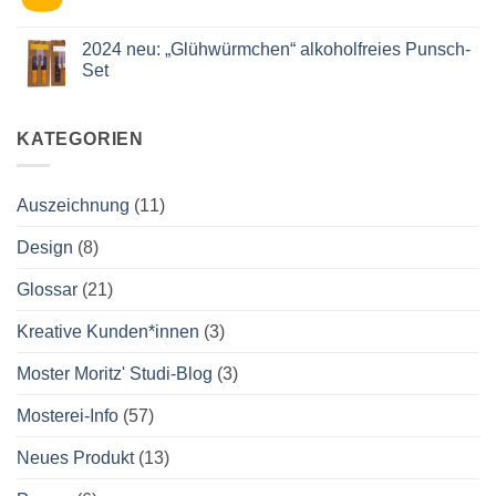
wieder
Kommentare
auf
zu
der
Nachfolger*in
2024 neu: „Glühwürmchen“ alkoholfreies Punsch-
Slow
gesucht
Set
Food
Messe
Keine
Kommentare
zu
2024
KATEGORIEN
neu:
„Glühwürmchen“
alkoholfreies
Punsch-
Auszeichnung
(11)
Set
Design
(8)
Glossar
(21)
Kreative Kunden*innen
(3)
Moster Moritz' Studi-Blog
(3)
Mosterei-Info
(57)
Neues Produkt
(13)