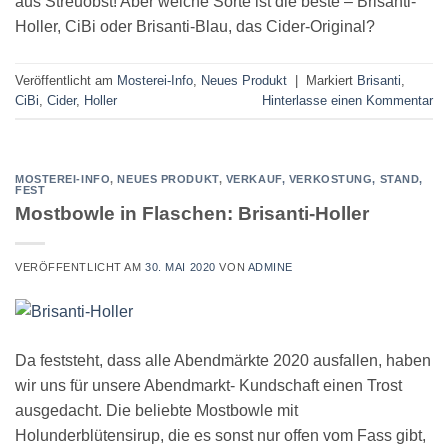
aus Streuobst! Aber welche Sorte ist die beste – Brisanti-
Holler, CiBi oder Brisanti-Blau, das Cider-Original?
Veröffentlicht am
Mosterei-Info
,
Neues Produkt
|
Markiert
Brisanti
,
CiBi
,
Cider
,
Holler
Hinterlasse einen Kommentar
MOSTEREI-INFO
,
NEUES PRODUKT
,
VERKAUF, VERKOSTUNG, STAND,
FEST
Mostbowle in Flaschen: Brisanti-Holler
VERÖFFENTLICHT AM
30. MAI 2020
VON
ADMINE
Da feststeht, dass alle Abendmärkte 2020 ausfallen, haben
wir uns für unsere Abendmarkt- Kundschaft einen Trost
ausgedacht. Die beliebte Mostbowle mit
Holunderblütensirup, die es sonst nur offen vom Fass gibt,