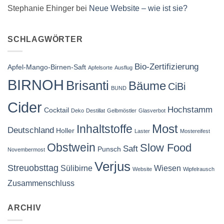
Stephanie Ehinger
bei
Neue Website – wie ist sie?
SCHLAGWÖRTER
Bio-Zertifizierung
Apfel-Mango-Birnen-Saft
Apfelsorte
Ausflug
BIRNOH
Brisanti
Bäume
CiBi
BUND
Cider
Hochstamm
Cocktail
Deko
Destillat
Gelbmöstler
Glasverbot
Most
Inhaltstoffe
Deutschland
Holler
Laster
Mostereifest
Obstwein
Slow Food
Saft
Punsch
Novembermost
Verjus
Streuobsttag
Sülibirne
Wiesen
Website
Wipfelrausch
Zusammenschluss
ARCHIV