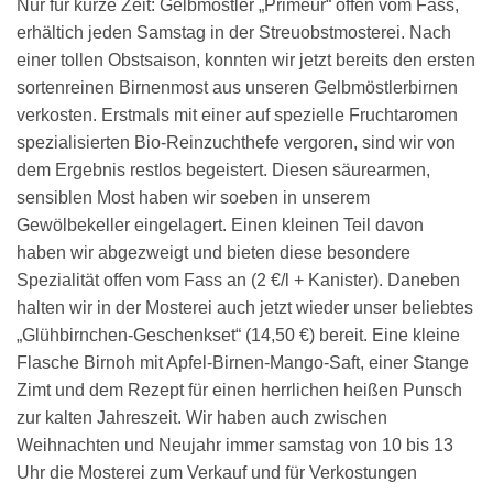
Nur für kurze Zeit: Gelbmöstler „Primeur“ offen vom Fass,
erhältich jeden Samstag in der Streuobstmosterei. Nach
einer tollen Obstsaison, konnten wir jetzt bereits den ersten
sortenreinen Birnenmost aus unseren Gelbmöstlerbirnen
verkosten. Erstmals mit einer auf spezielle Fruchtaromen
spezialisierten Bio-Reinzuchthefe vergoren, sind wir von
dem Ergebnis restlos begeistert. Diesen säurearmen,
sensiblen Most haben wir soeben in unserem
Gewölbekeller eingelagert. Einen kleinen Teil davon
haben wir abgezweigt und bieten diese besondere
Spezialität offen vom Fass an (2 €/l + Kanister). Daneben
halten wir in der Mosterei auch jetzt wieder unser beliebtes
„Glühbirnchen-Geschenkset“ (14,50 €) bereit. Eine kleine
Flasche Birnoh mit Apfel-Birnen-Mango-Saft, einer Stange
Zimt und dem Rezept für einen herrlichen heißen Punsch
zur kalten Jahreszeit. Wir haben auch zwischen
Weihnachten und Neujahr immer samstag von 10 bis 13
Uhr die Mosterei zum Verkauf und für Verkostungen