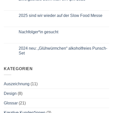
Deutschlands
Keine
führende
Kommentare
Bartender*innen
zu
mixen
Zwergschafe
2025 sind wir wieder auf der Slow Food Messe
mit
beim
unserem
Mäh-
Keine
Apfelverjus
en
Kommentare
„Apfelgrün“.
April
zu
2025
2025
Nachfolger*in gesucht
sind
wir
Keine
wieder
Kommentare
auf
zu
der
Nachfolger*in
2024 neu: „Glühwürmchen“ alkoholfreies Punsch-
Slow
gesucht
Set
Food
Messe
Keine
Kommentare
zu
2024
KATEGORIEN
neu:
„Glühwürmchen“
alkoholfreies
Punsch-
Auszeichnung
(11)
Set
Design
(8)
Glossar
(21)
Kreative Kunden*innen
(3)