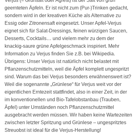
Verjus (= Grünsaft oder Agrest) ist der Saft von grün
geernteten Äpfeln. Er ist nicht zum (Pur-)Trinken gedacht,
sondern wird in der kreativen Küche als Alternative zu
Essig oder Zitronensaft eingesetzt. Unser Apfel-Verjus
eignet sich für Salat-Dressings, feinen würzigen Saucen,
Desserts, Cocktails… und vielem mehr zu dem der
knackig-saure grüne Apfelgeschmack inspiriert. Mehr
Information zu Verjus finden Sie z.B. bei Wikipedia.
Übrigens: Unser Verjus ist natürlich nicht belastet mit
Pflanzenschutzmitteln, weil die Äpfel komplett ungespritzt
sind. Warum das bei Verjus besonders erwähnenswert ist?
Weil die sogenannte „Grünlese“ für Verjus weit vor der
eigentlichen Erntezeit stattfindet, also in einer Zeit, in der
im konventionellen und Bio-Tafelobstanbau (Trauben,
Äpfel) unter Umständen noch Pflanzenschutzmittel
ausgebracht werden müssen. Wir haben keine Wartezeiten
zwischen letzter Spritzung und Grünlese – ungespritztes
Streuobst ist ideal für die Verjus-Herstellung!