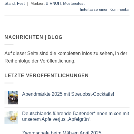
Stand, Fest
|
Markiert
BIRNOH
,
Mostereifest
Hinterlasse einen Kommentar
NACHRICHTEN | BLOG
Auf dieser Seite sind die kompletten Infos zu sehen, in der
Reihenfolge der Veröffentlichung.
LETZTE VERÖFFENTLICHUNGEN
Abendmärkte 2025 mit Streuobst-Cocktails!
Keine
Kommentare
zu
Abendmärkte
Deutschlands führende Bartender*innen mixen mit
2025
unserem Apfelverjus „Apfelgrün“.
mit
Streuobst-
Keine
Cocktails!
Kommentare
Zwergschafe beim Mäh-en April 2025
zu