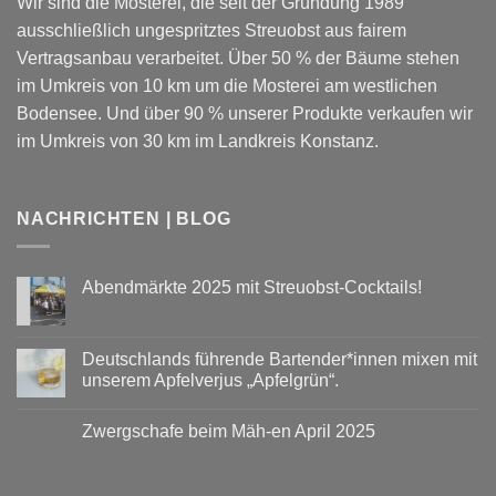
Wir sind die Mosterei, die seit der Gründung 1989
ausschließlich ungespritztes Streuobst aus fairem
Vertragsanbau verarbeitet. Über 50 % der Bäume stehen
im Umkreis von 10 km um die Mosterei am westlichen
Bodensee. Und über 90 % unserer Produkte verkaufen wir
im Umkreis von 30 km im Landkreis Konstanz.
NACHRICHTEN | BLOG
Abendmärkte 2025 mit Streuobst-Cocktails!
Keine
Kommentare
zu
Abendmärkte
Deutschlands führende Bartender*innen mixen mit
2025
unserem Apfelverjus „Apfelgrün“.
mit
Streuobst-
Keine
Cocktails!
Kommentare
Zwergschafe beim Mäh-en April 2025
zu
Deutschlands
Keine
führende
Kommentare
Bartender*innen
zu
mixen
Zwergschafe