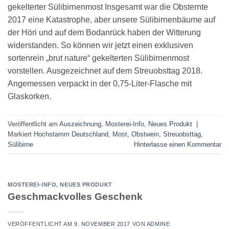
gekelterter Sülibirnenmost Insgesamt war die Obsternte
2017 eine Katastrophe, aber unsere Sülibirnenbäume auf
der Höri und auf dem Bodanrück haben der Witterung
widerstanden. So können wir jetzt einen exklusiven
sortenrein „brut nature“ gekelterten Sülibirnenmost
vorstellen. Ausgezeichnet auf dem Streuobsttag 2018.
Angemessen verpackt in der 0,75-Liter-Flasche mit
Glaskorken.
Veröffentlicht am
Auszeichnung
,
Mosterei-Info
,
Neues Produkt
|
Markiert
Hochstamm Deutschland
,
Most
,
Obstwein
,
Streuobsttag
,
Sülibirne
Hinterlasse einen Kommentar
MOSTEREI-INFO
,
NEUES PRODUKT
Geschmackvolles Geschenk
VERÖFFENTLICHT AM
9. NOVEMBER 2017
VON
ADMINE