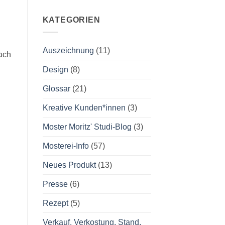
Kommentare
zu
2024
KATEGORIEN
neu:
„Glühwürmchen“
alkoholfreies
Punsch-
Auszeichnung
(11)
Set
ach
Design
(8)
Glossar
(21)
Kreative Kunden*innen
(3)
Moster Moritz' Studi-Blog
(3)
Mosterei-Info
(57)
Neues Produkt
(13)
Presse
(6)
Rezept
(5)
Verkauf, Verkostung, Stand,