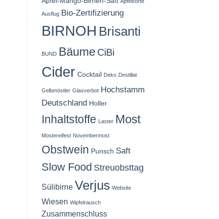
Apfel-Mango-Birnen-Saft
Apfelsorte
Bio-Zertifizierung
Ausflug
BIRNOH
Brisanti
Bäume
CiBi
BUND
Cider
Cocktail
Deko
Destillat
Hochstamm
Gelbmöstler
Glasverbot
Deutschland
Holler
Most
Inhaltstoffe
Laster
Mostereifest
Novembermost
Obstwein
Saft
Punsch
Slow Food
Streuobsttag
Verjus
Sülibirne
Website
Wiesen
Wipfelrausch
Zusammenschluss