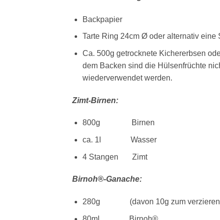
Backpapier
Tarte Ring 24cm Ø oder alternativ eine
Ca. 500g getrocknete Kichererbsen od
dem Backen sind die Hülsenfrüchte nic
wiederverwendet werden.
Zimt-Birnen:
800g Birnen
ca. 1l Wasser
4 Stangen Zimt
Birnoh®-Ganache:
280g (davon 10g zum verzieren) Za
80ml Birnoh®