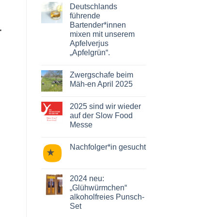
Kommentare
Deutschlands
zu
Abendmärkte
führende
2025
Bartender*innen
-
mit
Streuobst-
mixen mit unserem
Cocktails!
Apfelverjus
„Apfelgrün“.
Keine
Kommentare
Zwergschafe beim
zu
Deutschlands
Mäh-en April 2025
führende
Bartender*innen
Keine
mixen
Kommentare
2025 sind wir wieder
mit
zu
unserem
Zwergschafe
auf der Slow Food
Apfelverjus
beim
Messe
„Apfelgrün“.
Mäh-
en
Keine
April
Kommentare
2025
Nachfolger*in gesucht
zu
2025
Keine
sind
Kommentare
wir
zu
wieder
Nachfolger*in
2024 neu:
auf
gesucht
der
„Glühwürmchen“
Slow
alkoholfreies Punsch-
Food
Messe
Set
Keine