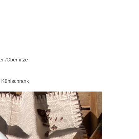
berhitze
lschrank