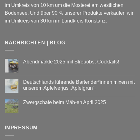
im Umkreis von 10 km um die Mosterei am westlichen
Bodensee. Und über 90 % unserer Produkte verkaufen wir
im Umkreis von 30 km im Landkreis Konstanz.
NACHRICHTEN | BLOG
Abendmärkte 2025 mit Streuobst-Cocktails!
Keine
Kommentare
zu
Abendmärkte
Deutschlands führende Bartender*innen mixen mit
2025
unserem Apfelverjus „Apfelgrün“.
mit
Streuobst-
Keine
Cocktails!
Kommentare
Zwergschafe beim Mäh-en April 2025
zu
Deutschlands
Keine
führende
Kommentare
Bartender*innen
zu
mixen
Zwergschafe
mit
beim
unserem
IMPRESSUM
Mäh-
Apfelverjus
en
„Apfelgrün“.
April