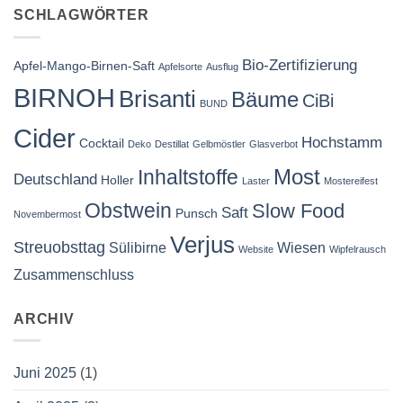
SCHLAGWÖRTER
Bio-Zertifizierung
Apfel-Mango-Birnen-Saft
Apfelsorte
Ausflug
BIRNOH
Brisanti
Bäume
CiBi
BUND
Cider
Hochstamm
Cocktail
Deko
Destillat
Gelbmöstler
Glasverbot
Most
Inhaltstoffe
Deutschland
Holler
Laster
Mostereifest
Obstwein
Slow Food
Saft
Punsch
Novembermost
Verjus
Streuobsttag
Sülibirne
Wiesen
Website
Wipfelrausch
Zusammenschluss
ARCHIV
Juni 2025
(1)