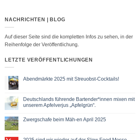
NACHRICHTEN | BLOG
Auf dieser Seite sind die kompletten Infos zu sehen, in der
Reihenfolge der Veröffentlichung.
LETZTE VERÖFFENTLICHUNGEN
Abendmärkte 2025 mit Streuobst-Cocktails!
Keine
Kommentare
zu
Abendmärkte
Deutschlands führende Bartender*innen mixen mit
2025
unserem Apfelverjus „Apfelgrün“.
mit
Streuobst-
Keine
Cocktails!
Kommentare
Zwergschafe beim Mäh-en April 2025
zu
Deutschlands
Keine
führende
Kommentare
Bartender*innen
zu
mixen
Zwergschafe
2025 sind wir wieder auf der Slow Food Messe
mit