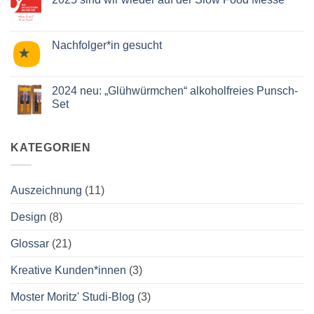
beim
unserem
Mäh-
Keine
Apfelverjus
en
Kommentare
„Apfelgrün“.
April
zu
2025
2025
Nachfolger*in gesucht
sind
wir
Keine
wieder
Kommentare
auf
zu
der
Nachfolger*in
2024 neu: „Glühwürmchen“ alkoholfreies Punsch-
Slow
gesucht
Set
Food
Messe
Keine
Kommentare
zu
2024
KATEGORIEN
neu:
„Glühwürmchen“
alkoholfreies
Punsch-
Auszeichnung
(11)
Set
Design
(8)
Glossar
(21)
Kreative Kunden*innen
(3)
Moster Moritz' Studi-Blog
(3)