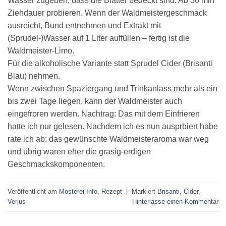
Wasser zugeben, dass die Blätter bedeckt sind. Ab 30 min
Ziehdauer probieren. Wenn der Waldmeistergeschmack
ausreicht, Bund entnehmen und Extrakt mit
(Sprudel-)Wasser auf 1 Liter auffüllen – fertig ist die
Waldmeister-Limo.
Für die alkoholische Variante statt Sprudel Cider (Brisanti
Blau) nehmen.
Wenn zwischen Spaziergang und Trinkanlass mehr als ein
bis zwei Tage liegen, kann der Waldmeister auch
eingefroren werden. Nachtrag: Das mit dem Einfrieren
hatte ich nur gelesen. Nachdem ich es nun ausprbiert habe
rate ich ab; das gewünschte Waldmeisteraroma war weg
und übrig waren eher die grasig-erdigen
Geschmackskomponenten.
Veröffentlicht am
Mosterei-Info
,
Rezept
|
Markiert
Brisanti
,
Cider
,
Verjus
Hinterlasse einen Kommentar