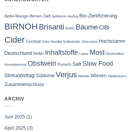
Bio-Zertifizierung
Apfel-Mango-Birnen-Saft
Apfelsorte
Ausflug
BIRNOH
Brisanti
Bäume
CiBi
BUND
Cider
Hochstamm
Cocktail
Deko
Destillat
Gelbmöstler
Glasverbot
Most
Inhaltstoffe
Deutschland
Holler
Laster
Mostereifest
Obstwein
Slow Food
Saft
Punsch
Novembermost
Verjus
Streuobsttag
Sülibirne
Wiesen
Website
Wipfelrausch
Zusammenschluss
ARCHIV
Juni 2025
(1)
April 2025
(3)