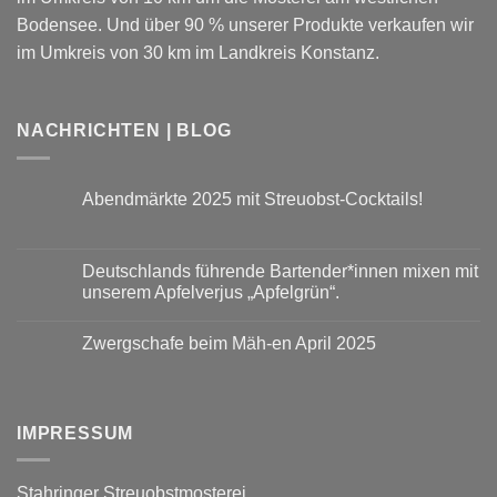
Bodensee. Und über 90 % unserer Produkte verkaufen wir
im Umkreis von 30 km im Landkreis Konstanz.
NACHRICHTEN | BLOG
Abendmärkte 2025 mit Streuobst-Cocktails!
Keine
Kommentare
zu
Abendmärkte
Deutschlands führende Bartender*innen mixen mit
2025
unserem Apfelverjus „Apfelgrün“.
mit
Streuobst-
Keine
Cocktails!
Kommentare
Zwergschafe beim Mäh-en April 2025
zu
Deutschlands
Keine
führende
Kommentare
Bartender*innen
zu
mixen
Zwergschafe
mit
beim
unserem
IMPRESSUM
Mäh-
Apfelverjus
en
„Apfelgrün“.
April
2025
Stahringer Streuobstmosterei