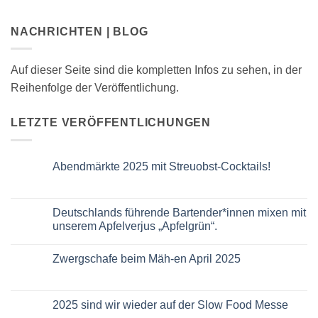
NACHRICHTEN | BLOG
Auf dieser Seite sind die kompletten Infos zu sehen, in der
Reihenfolge der Veröffentlichung.
LETZTE VERÖFFENTLICHUNGEN
Abendmärkte 2025 mit Streuobst-Cocktails!
Keine
Kommentare
zu
Abendmärkte
Deutschlands führende Bartender*innen mixen mit
2025
unserem Apfelverjus „Apfelgrün“.
mit
Streuobst-
Keine
Cocktails!
Kommentare
Zwergschafe beim Mäh-en April 2025
zu
Deutschlands
Keine
führende
Kommentare
Bartender*innen
zu
mixen
Zwergschafe
2025 sind wir wieder auf der Slow Food Messe
mit
beim
unserem