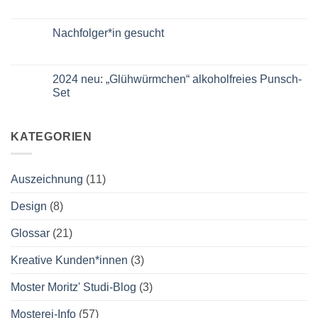
Mäh-
Keine
Apfelverjus
en
Kommentare
„Apfelgrün“.
April
zu
2025
2025
Nachfolger*in gesucht
sind
wir
Keine
wieder
Kommentare
auf
zu
der
Nachfolger*in
2024 neu: „Glühwürmchen“ alkoholfreies Punsch-
Slow
gesucht
Set
Food
Messe
Keine
Kommentare
zu
2024
KATEGORIEN
neu:
„Glühwürmchen“
alkoholfreies
Punsch-
Auszeichnung
(11)
Set
Design
(8)
Glossar
(21)
Kreative Kunden*innen
(3)
Moster Moritz' Studi-Blog
(3)
Mosterei-Info
(57)