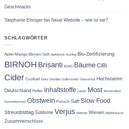
Geschmacks
Stephanie Ehinger
bei
Neue Website – wie ist sie?
SCHLAGWÖRTER
Bio-Zertifizierung
Apfel-Mango-Birnen-Saft
Apfelsorte
Ausflug
BIRNOH
Brisanti
Bäume
CiBi
BUND
Cider
Hochstamm
Cocktail
Deko
Destillat
Gelbmöstler
Glasverbot
Most
Inhaltstoffe
Deutschland
Holler
Laster
Mostereifest
Obstwein
Slow Food
Saft
Punsch
Novembermost
Verjus
Streuobsttag
Sülibirne
Wiesen
Website
Wipfelrausch
Zusammenschluss