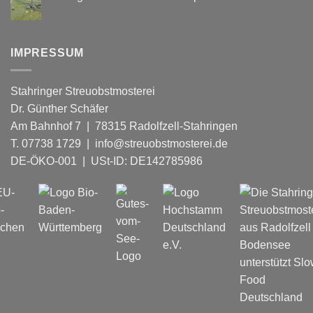
Deutschlands
Keine
führende
Kommentare
Bartender*innen
zu
mixen
Zwergschafe
mit
beim
unserem
IMPRESSUM
Mäh-
Apfelverjus
en
„Apfelgrün“.
April
2025
Stahringer Streuobstmosterei
Dr. Günther Schäfer
Am Bahnhof 7 | 78315 Radolfzell-Stahringen
T. 07738 1729 | info@streuobstmosterei.de
DE-ÖKO-001
| USt-ID: DE142785986