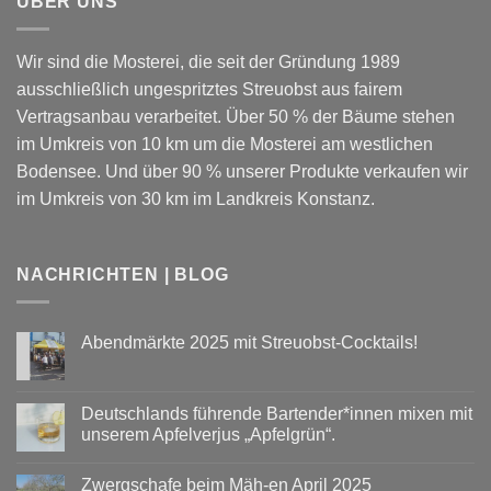
ÜBER UNS
Wir sind die Mosterei, die seit der Gründung 1989
ausschließlich ungespritztes Streuobst aus fairem
Vertragsanbau verarbeitet. Über 50 % der Bäume stehen
im Umkreis von 10 km um die Mosterei am westlichen
Bodensee. Und über 90 % unserer Produkte verkaufen wir
im Umkreis von 30 km im Landkreis Konstanz.
NACHRICHTEN | BLOG
Abendmärkte 2025 mit Streuobst-Cocktails!
Keine
Kommentare
zu
Abendmärkte
Deutschlands führende Bartender*innen mixen mit
2025
unserem Apfelverjus „Apfelgrün“.
mit
Streuobst-
Keine
Cocktails!
Kommentare
Zwergschafe beim Mäh-en April 2025
zu