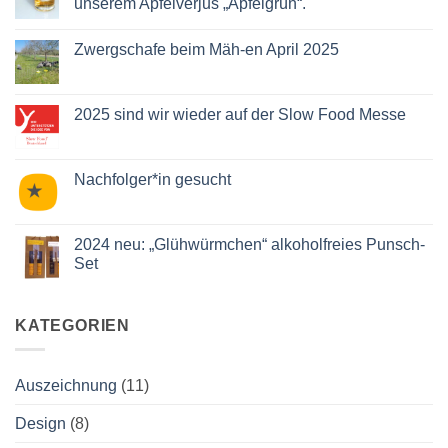
unserem Apfelverjus „Apfelgrün“.
mit
Streuobst-
Keine
Cocktails!
Kommentare
Zwergschafe beim Mäh-en April 2025
zu
Deutschlands
Keine
führende
Kommentare
Bartender*innen
zu
mixen
Zwergschafe
2025 sind wir wieder auf der Slow Food Messe
mit
beim
unserem
Mäh-
Keine
Apfelverjus
en
Kommentare
„Apfelgrün“.
April
zu
2025
2025
Nachfolger*in gesucht
sind
wir
Keine
wieder
Kommentare
auf
zu
der
Nachfolger*in
2024 neu: „Glühwürmchen“ alkoholfreies Punsch-
Slow
gesucht
Set
Food
Messe
Keine
Kommentare
zu
2024
KATEGORIEN
neu:
„Glühwürmchen“
alkoholfreies
Punsch-
Auszeichnung
(11)
Set
Design
(8)