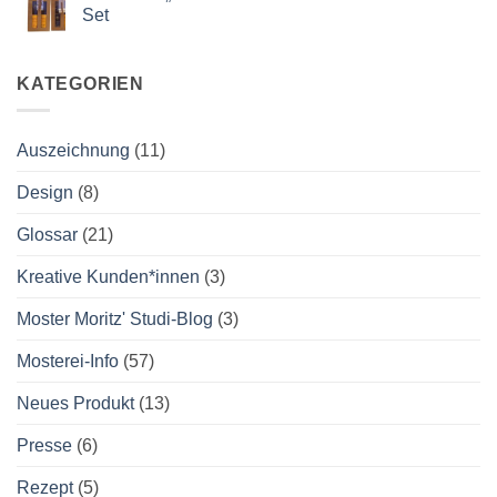
Slow
gesucht
Set
Food
Messe
Keine
Kommentare
zu
2024
KATEGORIEN
neu:
„Glühwürmchen“
alkoholfreies
Punsch-
Auszeichnung
(11)
Set
Design
(8)
Glossar
(21)
Kreative Kunden*innen
(3)
Moster Moritz' Studi-Blog
(3)
Mosterei-Info
(57)
Neues Produkt
(13)
Presse
(6)
Rezept
(5)