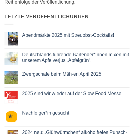
Reihenfolge der Veröffentlichung.
LETZTE VERÖFFENTLICHUNGEN
Abendmärkte 2025 mit Streuobst-Cocktails!
Keine
Kommentare
zu
Abendmärkte
Deutschlands führende Bartender*innen mixen mit
2025
unserem Apfelverjus „Apfelgrün“.
mit
Streuobst-
Keine
Cocktails!
Kommentare
Zwergschafe beim Mäh-en April 2025
zu
Deutschlands
Keine
führende
Kommentare
Bartender*innen
zu
mixen
Zwergschafe
2025 sind wir wieder auf der Slow Food Messe
mit
beim
unserem
Mäh-
Keine
Apfelverjus
en
Kommentare
„Apfelgrün“.
April
zu
2025
2025
Nachfolger*in gesucht
sind
wir
Keine
wieder
Kommentare
auf
zu
der
Nachfolger*in
2024 neu: „Glühwürmchen“ alkoholfreies Punsch-