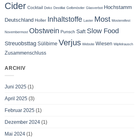
Cider
Hochstamm
Cocktail
Deko
Destillat
Gelbmöstler
Glasverbot
Most
Inhaltstoffe
Deutschland
Holler
Laster
Mostereifest
Obstwein
Slow Food
Saft
Punsch
Novembermost
Verjus
Streuobsttag
Sülibirne
Wiesen
Website
Wipfelrausch
Zusammenschluss
ARCHIV
Juni 2025
(1)
April 2025
(3)
Februar 2025
(1)
Dezember 2024
(1)
Mai 2024
(1)