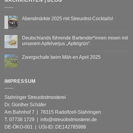
NACHRICHTEN | BLOG
Abendmärkte 2025 mit Streuobst-Cocktails!
Keine
Kommentare
zu
Abendmärkte
Deutschlands führende Bartender*innen mixen mit
2025
unserem Apfelverjus „Apfelgrün“.
mit
Streuobst-
Keine
Cocktails!
Kommentare
Zwergschafe beim Mäh-en April 2025
zu
Deutschlands
Keine
führende
Kommentare
Bartender*innen
zu
mixen
Zwergschafe
mit
beim
unserem
IMPRESSUM
Mäh-
Apfelverjus
en
„Apfelgrün“.
April
2025
Stahringer Streuobstmosterei
Dr. Günther Schäfer
Am Bahnhof 7 | 78315 Radolfzell-Stahringen
T. 07738 1729 | info@streuobstmosterei.de
DE-ÖKO-001
| USt-ID: DE142785986