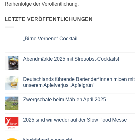
Reihenfolge der Veröffentlichung.
LETZTE VERÖFFENTLICHUNGEN
„Birne Verbene“ Cocktail
Keine
Kommentare
zu
„Birne
Abendmärkte 2025 mit Streuobst-Cocktails!
Verbene“
Cocktail
Keine
Kommentare
zu
Abendmärkte
Deutschlands führende Bartender*innen mixen mit
2025
unserem Apfelverjus „Apfelgrün“.
mit
Streuobst-
Keine
Cocktails!
Kommentare
Zwergschafe beim Mäh-en April 2025
zu
Deutschlands
Keine
führende
Kommentare
Bartender*innen
zu
mixen
Zwergschafe
2025 sind wir wieder auf der Slow Food Messe
mit
beim
unserem
Mäh-
Keine
Apfelverjus
en
Kommentare
„Apfelgrün“.
April
zu
2025
2025