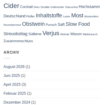
Cider
Hochstamm
Cocktail
Deko
Destillat
Gelbmöstler
Glasverbot
Most
Inhaltstoffe
Deutschland
Holler
Laster
Mostereifest
Obstwein
Slow Food
Saft
Punsch
Novembermost
Verjus
Streuobsttag
Sülibirne
Wiesen
Website
Wipfelrausch
Zusammenschluss
ARCHIV
August 2026
(1)
Juni 2025
(1)
April 2025
(3)
Februar 2025
(1)
Dezember 2024
(1)