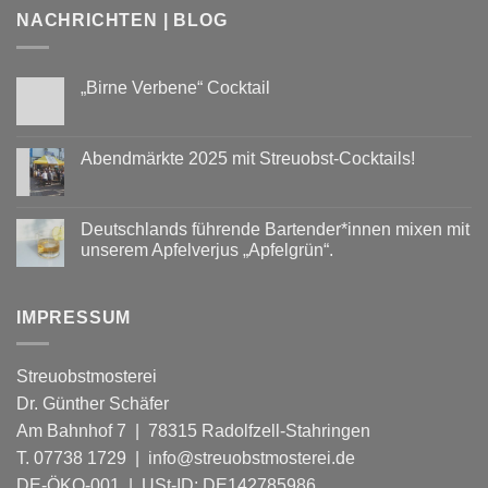
NACHRICHTEN | BLOG
„Birne Verbene“ Cocktail
Keine
Kommentare
zu
„Birne
Abendmärkte 2025 mit Streuobst-Cocktails!
Verbene“
Cocktail
Keine
Kommentare
zu
Abendmärkte
Deutschlands führende Bartender*innen mixen mit
2025
unserem Apfelverjus „Apfelgrün“.
mit
Streuobst-
Keine
Cocktails!
Kommentare
zu
Deutschlands
IMPRESSUM
führende
Bartender*innen
mixen
mit
Streuobstmosterei
unserem
Apfelverjus
Dr. Günther Schäfer
„Apfelgrün“.
Am Bahnhof 7 | 78315 Radolfzell-Stahringen
T. 07738 1729 | info@streuobstmosterei.de
DE-ÖKO-001
| USt-ID: DE142785986