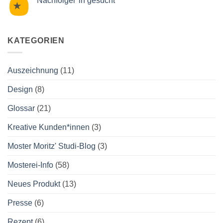
Nachfolger*in gesucht
sind
wir
Keine
wieder
Kommentare
auf
zu
der
Nachfolger*in
Slow
gesucht
KATEGORIEN
Food
Messe
Auszeichnung
(11)
Design
(8)
Glossar
(21)
Kreative Kunden*innen
(3)
Moster Moritz' Studi-Blog
(3)
Mosterei-Info
(58)
Neues Produkt
(13)
Presse
(6)
Rezept
(6)