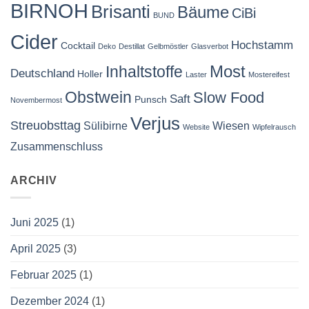
BIRNOH
Brisanti
Bäume
CiBi
BUND
Cider
Hochstamm
Cocktail
Deko
Destillat
Gelbmöstler
Glasverbot
Most
Inhaltstoffe
Deutschland
Holler
Laster
Mostereifest
Obstwein
Slow Food
Saft
Punsch
Novembermost
Verjus
Streuobsttag
Sülibirne
Wiesen
Website
Wipfelrausch
Zusammenschluss
ARCHIV
Juni 2025
(1)
April 2025
(3)
Februar 2025
(1)
Dezember 2024
(1)