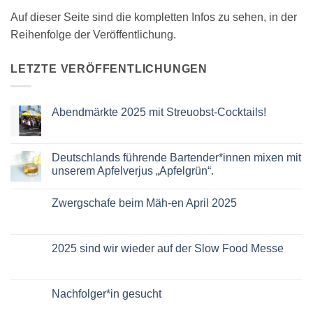
Auf dieser Seite sind die kompletten Infos zu sehen, in der
Reihenfolge der Veröffentlichung.
LETZTE VERÖFFENTLICHUNGEN
Abendmärkte 2025 mit Streuobst-Cocktails!
Keine
Kommentare
zu
Abendmärkte
Deutschlands führende Bartender*innen mixen mit
2025
unserem Apfelverjus „Apfelgrün“.
mit
Streuobst-
Keine
Cocktails!
Kommentare
Zwergschafe beim Mäh-en April 2025
zu
Deutschlands
Keine
führende
Kommentare
Bartender*innen
zu
mixen
Zwergschafe
2025 sind wir wieder auf der Slow Food Messe
mit
beim
unserem
Mäh-
Keine
Apfelverjus
en
Kommentare
„Apfelgrün“.
April
zu
2025
2025
Nachfolger*in gesucht
sind
wir
Keine