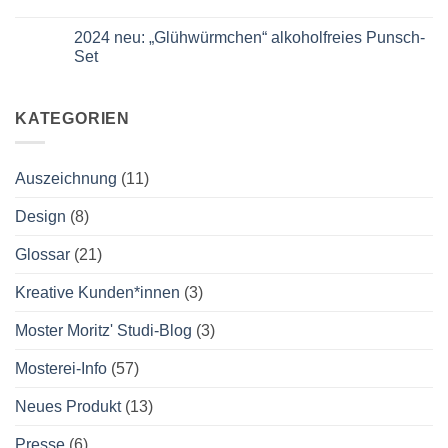
wieder
Kommentare
auf
zu
der
Nachfolger*in
2024 neu: „Glühwürmchen“ alkoholfreies Punsch-
Slow
gesucht
Set
Food
Messe
Keine
Kommentare
zu
2024
KATEGORIEN
neu:
„Glühwürmchen“
alkoholfreies
Punsch-
Auszeichnung
(11)
Set
Design
(8)
Glossar
(21)
Kreative Kunden*innen
(3)
Moster Moritz' Studi-Blog
(3)
Mosterei-Info
(57)
Neues Produkt
(13)
Presse
(6)