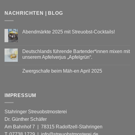
NACHRICHTEN | BLOG
Abendmärkte 2025 mit Streuobst-Cocktails!
Keine
Kommentare
zu
Abendmärkte
Deutschlands führende Bartender*innen mixen mit
2025
unserem Apfelverjus „Apfelgrün“.
mit
Streuobst-
Keine
Cocktails!
Kommentare
Zwergschafe beim Mäh-en April 2025
zu
Deutschlands
Keine
führende
Kommentare
Bartender*innen
zu
mixen
Zwergschafe
mit
beim
unserem
IMPRESSUM
Mäh-
Apfelverjus
en
„Apfelgrün“.
April
2025
Stahringer Streuobstmosterei
Dr. Günther Schäfer
Am Bahnhof 7 | 78315 Radolfzell-Stahringen
T. 07738 1729 | info@streuobstmosterei.de