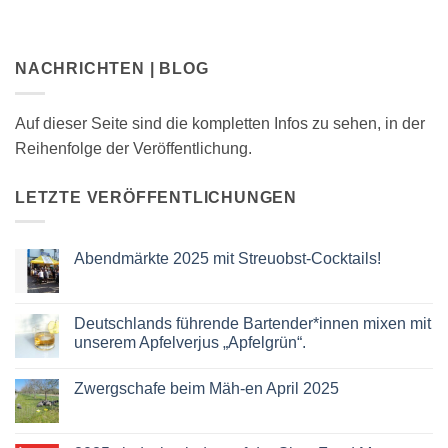
NACHRICHTEN | BLOG
Auf dieser Seite sind die kompletten Infos zu sehen, in der
Reihenfolge der Veröffentlichung.
LETZTE VERÖFFENTLICHUNGEN
Abendmärkte 2025 mit Streuobst-Cocktails!
Keine
Kommentare
zu
Abendmärkte
Deutschlands führende Bartender*innen mixen mit
2025
unserem Apfelverjus „Apfelgrün“.
mit
Streuobst-
Keine
Cocktails!
Kommentare
Zwergschafe beim Mäh-en April 2025
zu
Deutschlands
Keine
führende
Kommentare
Bartender*innen
zu
mixen
Zwergschafe