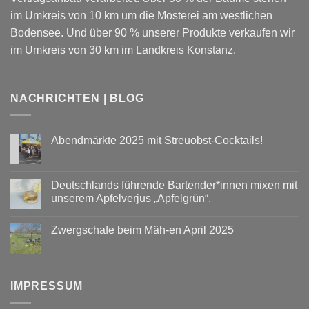
im Umkreis von 10 km um die Mosterei am westlichen
Bodensee. Und über 90 % unserer Produkte verkaufen wir
im Umkreis von 30 km im Landkreis Konstanz.
NACHRICHTEN | BLOG
Abendmärkte 2025 mit Streuobst-Cocktails!
Keine
Kommentare
zu
Abendmärkte
Deutschlands führende Bartender*innen mixen mit
2025
unserem Apfelverjus „Apfelgrün“.
mit
Streuobst-
Keine
Cocktails!
Kommentare
Zwergschafe beim Mäh-en April 2025
zu
Deutschlands
Keine
führende
Kommentare
Bartender*innen
zu
mixen
Zwergschafe
mit
beim
unserem
IMPRESSUM
Mäh-
Apfelverjus
en
„Apfelgrün“.
April