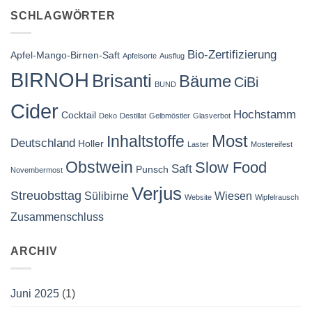
SCHLAGWÖRTER
Bio-Zertifizierung
Apfel-Mango-Birnen-Saft
Apfelsorte
Ausflug
BIRNOH
Brisanti
Bäume
CiBi
BUND
Cider
Hochstamm
Cocktail
Deko
Destillat
Gelbmöstler
Glasverbot
Most
Inhaltstoffe
Deutschland
Holler
Laster
Mostereifest
Obstwein
Slow Food
Saft
Punsch
Novembermost
Verjus
Streuobsttag
Sülibirne
Wiesen
Website
Wipfelrausch
Zusammenschluss
ARCHIV
Juni 2025
(1)