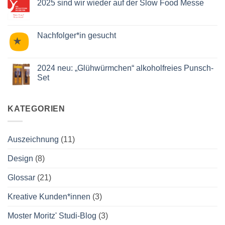
2025 sind wir wieder auf der Slow Food Messe
mit
beim
unserem
Mäh-
Keine
Apfelverjus
en
Kommentare
„Apfelgrün“.
April
zu
2025
2025
Nachfolger*in gesucht
sind
wir
Keine
wieder
Kommentare
auf
zu
der
Nachfolger*in
2024 neu: „Glühwürmchen“ alkoholfreies Punsch-
Slow
gesucht
Set
Food
Messe
Keine
Kommentare
zu
2024
KATEGORIEN
neu:
„Glühwürmchen“
alkoholfreies
Punsch-
Auszeichnung
(11)
Set
Design
(8)
Glossar
(21)
Kreative Kunden*innen
(3)
Moster Moritz' Studi-Blog
(3)