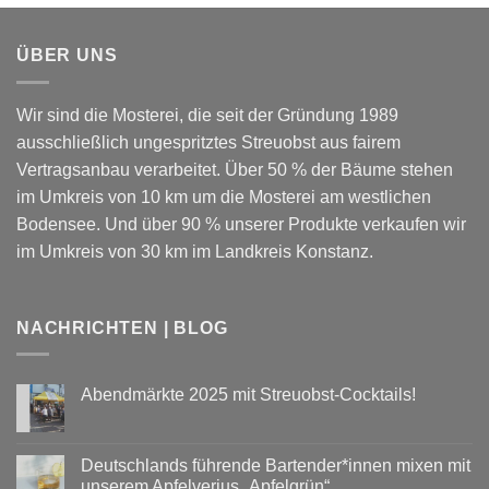
ÜBER UNS
Wir sind die Mosterei, die seit der Gründung 1989
ausschließlich ungespritztes Streuobst aus fairem
Vertragsanbau verarbeitet. Über 50 % der Bäume stehen
im Umkreis von 10 km um die Mosterei am westlichen
Bodensee. Und über 90 % unserer Produkte verkaufen wir
im Umkreis von 30 km im Landkreis Konstanz.
NACHRICHTEN | BLOG
Abendmärkte 2025 mit Streuobst-Cocktails!
Keine
Kommentare
zu
Abendmärkte
Deutschlands führende Bartender*innen mixen mit
2025
unserem Apfelverjus „Apfelgrün“.
mit