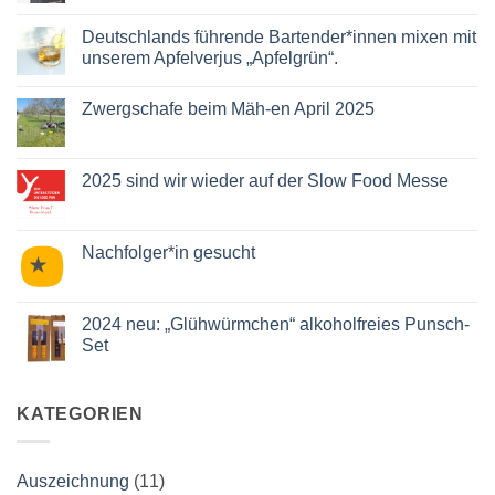
Kommentare
zu
Abendmärkte
Deutschlands führende Bartender*innen mixen mit
2025
unserem Apfelverjus „Apfelgrün“.
mit
Streuobst-
Keine
Cocktails!
Kommentare
Zwergschafe beim Mäh-en April 2025
zu
Deutschlands
Keine
führende
Kommentare
Bartender*innen
zu
mixen
Zwergschafe
2025 sind wir wieder auf der Slow Food Messe
mit
beim
unserem
Mäh-
Keine
Apfelverjus
en
Kommentare
„Apfelgrün“.
April
zu
2025
2025
Nachfolger*in gesucht
sind
wir
Keine
wieder
Kommentare
auf
zu
der
Nachfolger*in
2024 neu: „Glühwürmchen“ alkoholfreies Punsch-
Slow
gesucht
Set
Food
Messe
Keine
Kommentare
zu
2024
KATEGORIEN
neu:
„Glühwürmchen“
alkoholfreies
Punsch-
Auszeichnung
(11)
Set