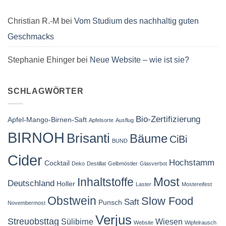
Christian R.-M
bei
Vom Studium des nachhaltig guten
Geschmacks
Stephanie Ehinger
bei
Neue Website – wie ist sie?
SCHLAGWÖRTER
Bio-Zertifizierung
Apfel-Mango-Birnen-Saft
Apfelsorte
Ausflug
BIRNOH
Brisanti
Bäume
CiBi
BUND
Cider
Hochstamm
Cocktail
Deko
Destillat
Gelbmöstler
Glasverbot
Most
Inhaltstoffe
Deutschland
Holler
Laster
Mostereifest
Obstwein
Slow Food
Saft
Punsch
Novembermost
Verjus
Streuobsttag
Sülibirne
Wiesen
Website
Wipfelrausch