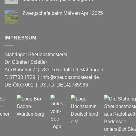
Streuobst-
Keine
Cocktails!
Kommentare
Zwergschafe beim Mäh-en April 2025
zu
Deutschlands
Keine
führende
Kommentare
Bartender*innen
zu
mixen
Zwergschafe
mit
beim
unserem
IMPRESSUM
Mäh-
Apfelverjus
en
„Apfelgrün“.
April
2025
Stahringer Streuobstmosterei
Dr. Günther Schäfer
Am Bahnhof 7 | 78315 Radolfzell-Stahringen
T. 07738 1729 | info@streuobstmosterei.de
DE-ÖKO-001
| USt-ID: DE142785986