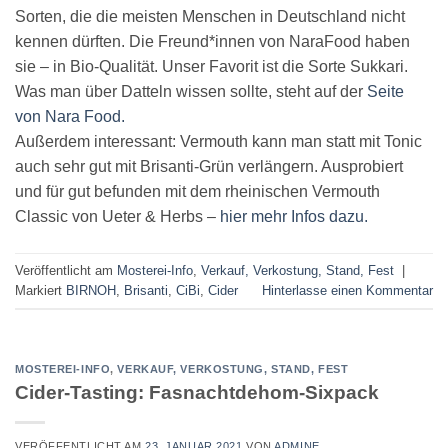
Sorten, die die meisten Menschen in Deutschland nicht
kennen dürften. Die Freund*innen von NaraFood haben
sie – in Bio-Qualität. Unser Favorit ist die Sorte Sukkari.
Was man über Datteln wissen sollte, steht auf der
Seite
von Nara Food.
Außerdem interessant: Vermouth kann man statt mit Tonic
auch sehr gut mit Brisanti-Grün verlängern. Ausprobiert
und für gut befunden mit dem rheinischen Vermouth
Classic von Ueter & Herbs –
hier mehr Infos dazu.
Veröffentlicht am
Mosterei-Info
,
Verkauf, Verkostung, Stand, Fest
|
Markiert
BIRNOH
,
Brisanti
,
CiBi
,
Cider
Hinterlasse einen Kommentar
MOSTEREI-INFO
,
VERKAUF, VERKOSTUNG, STAND, FEST
Cider-Tasting: Fasnachtdehom-Sixpack
VERÖFFENTLICHT AM
23. JANUAR 2021
VON
ADMINE