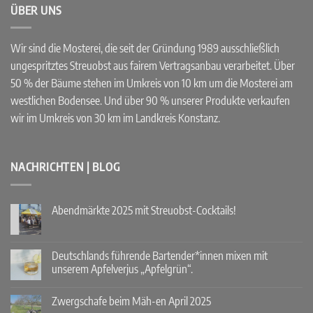
ÜBER UNS
Wir sind die Mosterei, die seit der Gründung 1989 ausschließlich
ungespritztes Streuobst aus fairem Vertragsanbau verarbeitet. Über
50 % der Bäume stehen im Umkreis von 10 km um die Mosterei am
westlichen Bodensee. Und über 90 % unserer Produkte verkaufen
wir im Umkreis von 30 km im Landkreis Konstanz.
NACHRICHTEN | BLOG
Abendmärkte 2025 mit Streuobst-Cocktails!
Keine
Kommentare
zu
Abendmärkte
Deutschlands führende Bartender*innen mixen mit
2025
unserem Apfelverjus „Apfelgrün“.
mit
Streuobst-
Keine
Cocktails!
Kommentare
Zwergschafe beim Mäh-en April 2025
zu
Deutschlands