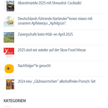
Abendmärkte 2025 mit Streuobst-Cocktails!
Keine
Kommentare
zu
Abendmärkte
Deutschlands führende Bartender*innen mixen mit
2025
unserem Apfelverjus „Apfelgrün“.
mit
Streuobst-
Keine
Cocktails!
Kommentare
Zwergschafe beim Mäh-en April 2025
zu
Deutschlands
Keine
führende
Kommentare
Bartender*innen
zu
mixen
Zwergschafe
2025 sind wir wieder auf der Slow Food Messe
mit
beim
unserem
Mäh-
Keine
Apfelverjus
en
Kommentare
„Apfelgrün“.
April
zu
2025
2025
Nachfolger*in gesucht
sind
wir
Keine
wieder
Kommentare
auf
zu
der
Nachfolger*in
2024 neu: „Glühwürmchen“ alkoholfreies Punsch-Set
Slow
gesucht
Food
Keine
Messe
Kommentare
zu
2024
neu:
KATEGORIEN
„Glühwürmchen“
alkoholfreies
Punsch-