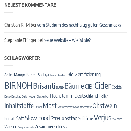
NEUESTE KOMMENTARE
Christian R.-M
bei
Vom Studium des nachhaltig guten Geschmacks
Stephanie Ehinger
bei
Neue Website – wie ist sie?
SCHLAGWÖRTER
Bio-Zertifizierung
Apfel-Mango-Birnen-Saft
Apfelsorte
Ausflug
BIRNOH
Cider
Brisanti
Bäume
CiBi
Cocktail
BUND
Hochstamm Deutschland
Holler
Deko
Destillat
Gelbmöstler
Glasverbot
Most
Inhaltstoffe
Obstwein
Laster
Mostereifest
Novembermost
Verjus
Slow Food
Streuobsttag
Saft
Sülibirne
Punsch
Website
Wiesen
Zusammenschluss
Wipfelrausch