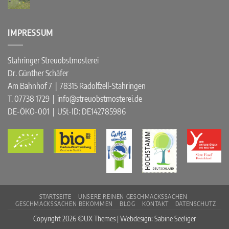
Keine
führende
Kommentare
Bartender*innen
zu
mixen
Zwergschafe
mit
beim
IMPRESSUM
unserem
Mäh-
Apfelverjus
en
„Apfelgrün“.
April
2025
Stahringer Streuobstmosterei
Dr. Günther Schäfer
Am Bahnhof 7 | 78315 Radolfzell-Stahringen
T. 07738 1729 | info@streuobstmosterei.de
DE-ÖKO-001
| USt-ID: DE142785986
STARTSEITE
UNSERE REINEN GESCHMACKSSACHEN
GESCHMACKSSACHEN BEKOMMEN
BLOG
KONTAKT
DATENSCHUTZ
Copyright 2026 ©UX Themes | Webdesign: Sabine Seeliger