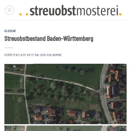
Zum
Inhalt
springen
GLOSSAR
Streuobstbestand Baden-Württemberg
VERÖFFENTLICHT AM
17. MAI 2010
VON
ADMINE