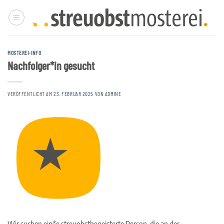
Zum
Inhalt
springen
MOSTEREI-INFO
Nachfolger*in gesucht
VERÖFFENTLICHT AM
23. FEBRUAR 2025
VON
ADMINE
Wir suchen ein*e streuobstbegeisterte Person, die an der