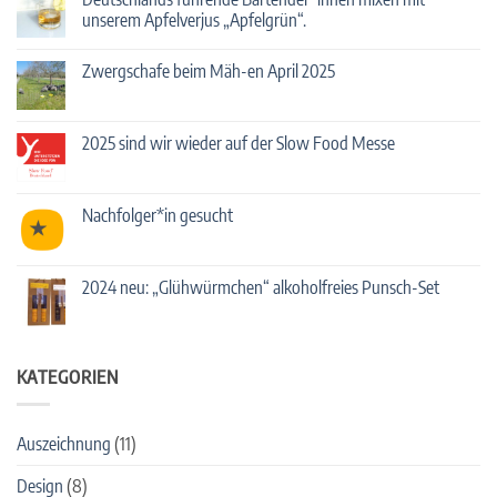
2025
unserem Apfelverjus „Apfelgrün“.
mit
Streuobst-
Keine
Cocktails!
Kommentare
Zwergschafe beim Mäh-en April 2025
zu
Deutschlands
Keine
führende
Kommentare
Bartender*innen
zu
mixen
Zwergschafe
2025 sind wir wieder auf der Slow Food Messe
mit
beim
unserem
Mäh-
Keine
Apfelverjus
en
Kommentare
„Apfelgrün“.
April
zu
2025
2025
Nachfolger*in gesucht
sind
wir
Keine
wieder
Kommentare
auf
zu
der
Nachfolger*in
2024 neu: „Glühwürmchen“ alkoholfreies Punsch-Set
Slow
gesucht
Food
Keine
Messe
Kommentare
zu
2024
neu:
KATEGORIEN
„Glühwürmchen“
alkoholfreies
Punsch-
Set
Auszeichnung
(11)
Design
(8)