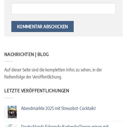
NACHRICHTEN | BLOG
Auf dieser Seite sind die kompletten Infos zu sehen, in der
Reihenfolge der Veröffentlichung.
LETZTE VERÖFFENTLICHUNGEN
Abendmärkte 2025 mit Streuobst-Cocktails!
Keine
Kommentare
zu
Abendmärkte
Deutschlands führende Bartender*innen mixen mit