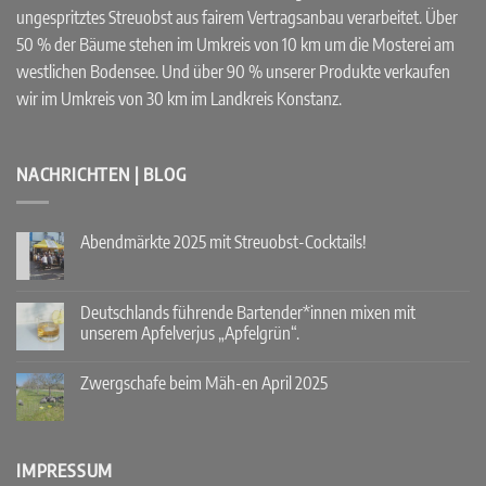
ungespritztes Streuobst aus fairem Vertragsanbau verarbeitet. Über
50 % der Bäume stehen im Umkreis von 10 km um die Mosterei am
westlichen Bodensee. Und über 90 % unserer Produkte verkaufen
wir im Umkreis von 30 km im Landkreis Konstanz.
NACHRICHTEN | BLOG
Abendmärkte 2025 mit Streuobst-Cocktails!
Keine
Kommentare
zu
Abendmärkte
Deutschlands führende Bartender*innen mixen mit
2025
unserem Apfelverjus „Apfelgrün“.
mit
Streuobst-
Keine
Cocktails!
Kommentare
Zwergschafe beim Mäh-en April 2025
zu
Deutschlands
Keine
führende
Kommentare
Bartender*innen
zu
mixen
Zwergschafe
mit
beim
IMPRESSUM
unserem
Mäh-
Apfelverjus