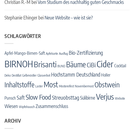
Christian R.-M
bei
Vom Studium des nachhaltig guten Geschmacks
Stephanie Ehinger
bei
Neue Website – wie ist sie?
SCHLAGWÖRTER
Bio-Zertifizierung
Apfel-Mango-Birnen-Saft
Apfelsorte
Ausflug
BIRNOH
Cider
Brisanti
Bäume
CiBi
Cocktail
BUND
Hochstamm Deutschland
Holler
Deko
Destillat
Gelbmöstler
Glasverbot
Most
Inhaltstoffe
Obstwein
Laster
Mostereifest
Novembermost
Verjus
Slow Food
Streuobsttag
Saft
Sülibirne
Punsch
Website
Wiesen
Zusammenschluss
Wipfelrausch
ARCHIV