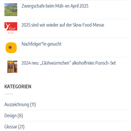
Cocktails!
Kommentare
Zwergschafe beim Mäh-en April 2025
zu
Deutschlands
Keine
führende
Kommentare
Bartender*innen
zu
mixen
Zwergschafe
2025 sind wir wieder auf der Slow Food Messe
mit
beim
unserem
Mäh-
Keine
Apfelverjus
en
Kommentare
„Apfelgrün“.
April
zu
2025
2025
Nachfolger*in gesucht
sind
wir
Keine
wieder
Kommentare
auf
zu
der
Nachfolger*in
2024 neu: „Glühwürmchen“ alkoholfreies Punsch-Set
Slow
gesucht
Food
Keine
Messe
Kommentare
zu
2024
neu:
KATEGORIEN
„Glühwürmchen“
alkoholfreies
Punsch-
Set
Auszeichnung
(11)
Design
(8)
Glossar
(21)