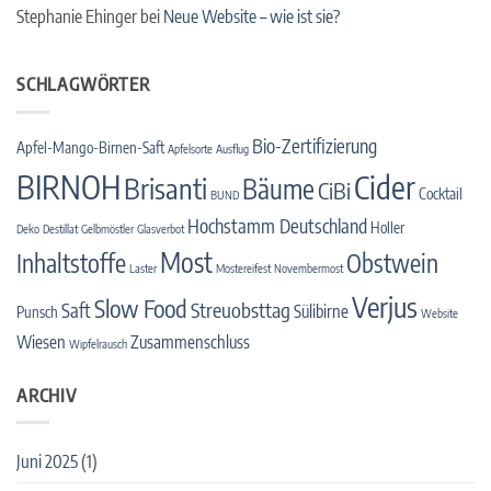
Stephanie Ehinger
bei
Neue Website – wie ist sie?
SCHLAGWÖRTER
Bio-Zertifizierung
Apfel-Mango-Birnen-Saft
Apfelsorte
Ausflug
BIRNOH
Cider
Brisanti
Bäume
CiBi
Cocktail
BUND
Hochstamm Deutschland
Holler
Deko
Destillat
Gelbmöstler
Glasverbot
Most
Inhaltstoffe
Obstwein
Laster
Mostereifest
Novembermost
Verjus
Slow Food
Streuobsttag
Saft
Sülibirne
Punsch
Website
Wiesen
Zusammenschluss
Wipfelrausch
ARCHIV
Juni 2025
(1)