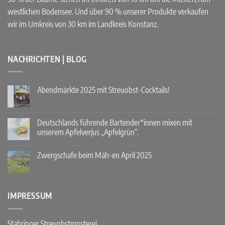
westlichen Bodensee. Und über 90 % unserer Produkte verkaufen
wir im Umkreis von 30 km im Landkreis Konstanz.
NACHRICHTEN | BLOG
Abendmärkte 2025 mit Streuobst-Cocktails!
Keine
Kommentare
zu
Abendmärkte
Deutschlands führende Bartender*innen mixen mit
2025
unserem Apfelverjus „Apfelgrün“.
mit
Streuobst-
Keine
Cocktails!
Kommentare
Zwergschafe beim Mäh-en April 2025
zu
Deutschlands
Keine
führende
Kommentare
Bartender*innen
zu
mixen
Zwergschafe
mit
beim
IMPRESSUM
unserem
Mäh-
Apfelverjus
en
„Apfelgrün“.
April
2025
Stahringer Streuobstmosterei