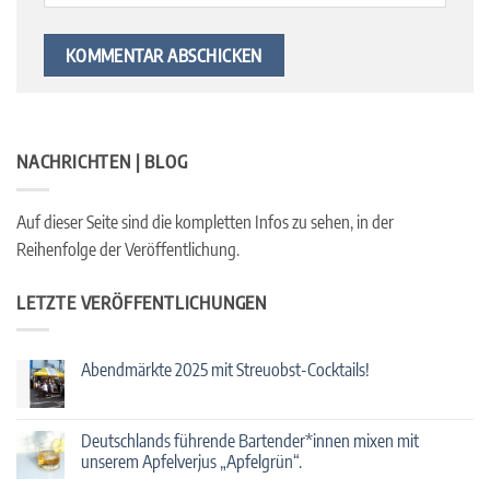
NACHRICHTEN | BLOG
Auf dieser Seite sind die kompletten Infos zu sehen, in der
Reihenfolge der Veröffentlichung.
LETZTE VERÖFFENTLICHUNGEN
Abendmärkte 2025 mit Streuobst-Cocktails!
Keine
Kommentare
zu
Abendmärkte
Deutschlands führende Bartender*innen mixen mit
2025
unserem Apfelverjus „Apfelgrün“.
mit
Streuobst-
Keine