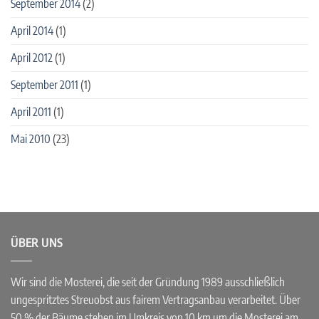
September 2014
(2)
April 2014
(1)
April 2012
(1)
September 2011
(1)
April 2011
(1)
Mai 2010
(23)
ÜBER UNS
Wir sind die Mosterei, die seit der Gründung 1989 ausschließlich
ungespritztes Streuobst aus fairem Vertragsanbau verarbeitet. Über
50 % der Bäume stehen im Umkreis von 10 km um die Mosterei am