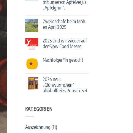
mit unserem Apfelverjus
mit
Streuobst-
„Apfelgrün“.
Cocktails!
Keine
Kommentare
Zwergschafe beim Mäh-
zu
Deutschlands
en April 2025
führende
Bartender*innen
Keine
mixen
Kommentare
2025 sind wir wieder auf
mit
zu
unserem
Zwergschafe
der Slow Food Messe
Apfelverjus
beim
„Apfelgrün“.
Mäh-
Keine
en
Kommentare
Nachfolger*in gesucht
April
zu
2025
2025
Keine
sind
Kommentare
wir
zu
wieder
Nachfolger*in
2024 neu:
auf
gesucht
der
„Glühwürmchen“
Slow
alkoholfreies Punsch-Set
Food
Messe
Keine
Kommentare
zu
KATEGORIEN
2024
neu:
„Glühwürmchen“
alkoholfreies
Punsch-
Auszeichnung
(11)
Set