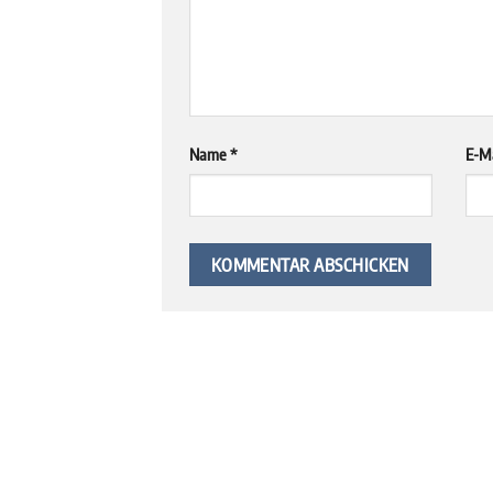
Name
*
E-M