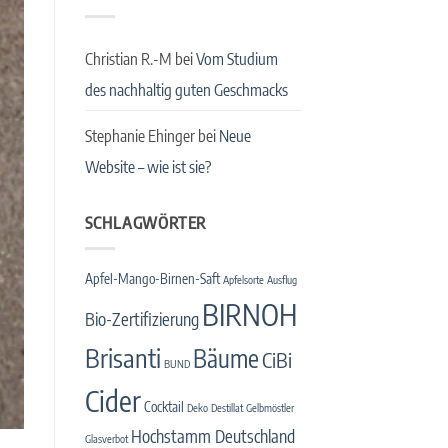
Christian R.-M
bei
Vom Studium
des nachhaltig guten Geschmacks
Stephanie Ehinger
bei
Neue
Website – wie ist sie?
SCHLAGWÖRTER
Apfel-Mango-Birnen-Saft
Apfelsorte
Ausflug
BIRNOH
Bio-Zertifizierung
Brisanti
Bäume
CiBi
BUND
Cider
Cocktail
Deko
Destillat
Gelbmöstler
Hochstamm Deutschland
Glasverbot