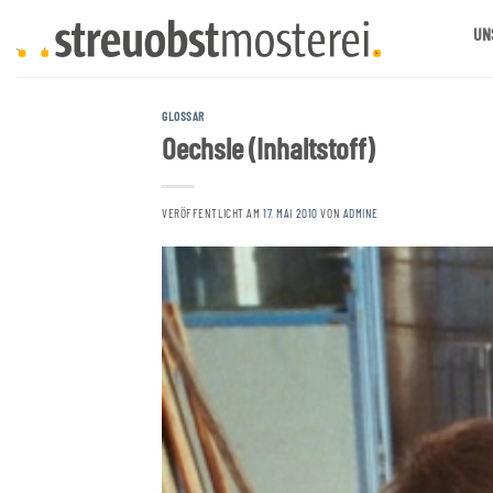
Zum
UN
Inhalt
springen
GLOSSAR
Oechsle (Inhaltstoff)
VERÖFFENTLICHT AM
17. MAI 2010
VON
ADMINE