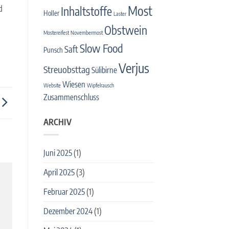
Most
d
Inhaltstoffe
Holler
Laster
Obstwein
Mostereifest
Novembermost
Slow Food
Saft
Punsch
Verjus
Streuobsttag
Sülibirne
Wiesen
Website
Wipfelrausch
Zusammenschluss
ARCHIV
Juni 2025
(1)
April 2025
(3)
Februar 2025
(1)
Dezember 2024
(1)