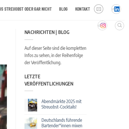
US STREUOBST ODER GAR NICHT
BLOG
KONTAKT
NACHRICHTEN | BLOG
Auf dieser Seite sind die kompletten
Infos zu sehen, in der Reihenfolge
der Veröffentlichung.
LETZTE
VERÖFFENTLICHUNGEN
Abendmärkte 2025 mit
Streuobst-Cocktails!
Keine
Kommentare
Deutschlands führende
zu
Abendmärkte
Bartender*innen mixen
2025