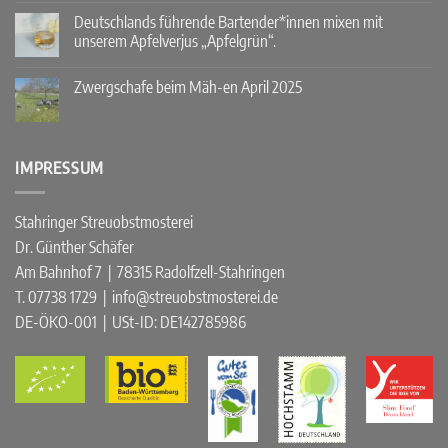
zu
Abendmärkte
Deutschlands führende Bartender*innen mixen mit
2025
unserem Apfelverjus „Apfelgrün“.
mit
Streuobst-
Keine
Cocktails!
Kommentare
Zwergschafe beim Mäh-en April 2025
zu
Deutschlands
Keine
führende
Kommentare
Bartender*innen
zu
mixen
Zwergschafe
mit
beim
IMPRESSUM
unserem
Mäh-
Apfelverjus
en
„Apfelgrün“.
April
2025
Stahringer Streuobstmosterei
Dr. Günther Schäfer
Am Bahnhof 7 | 78315 Radolfzell-Stahringen
T. 07738 1729 | info@streuobstmosterei.de
DE-ÖKO-001
| USt-ID: DE142785986