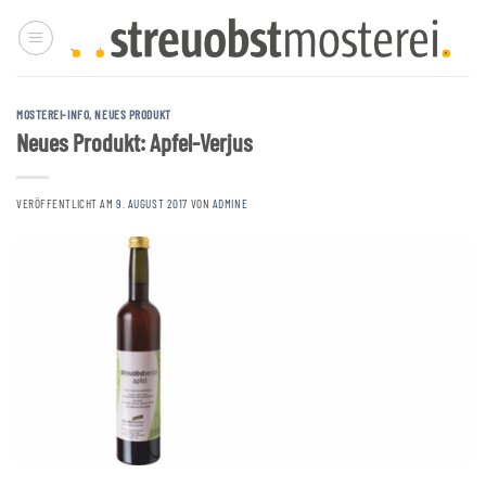
Zum
Inhalt
springen
MOSTEREI-INFO
,
NEUES PRODUKT
Neues Produkt: Apfel-Verjus
VERÖFFENTLICHT AM
9. AUGUST 2017
VON
ADMINE