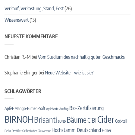
Verkauf, Verkostung, Stand, Fest
(26)
Wissenswert
(13)
NEUESTE KOMMENTARE
Christian R.-M
bei
Vom Studium des nachhaltig guten Geschmacks
Stephanie Ehinger
bei
Neue Website – wie ist sie?
SCHLAGWÖRTER
Bio-Zertifizierung
Apfel-Mango-Birnen-Saft
Apfelsorte
Ausflug
BIRNOH
Cider
Brisanti
Bäume
CiBi
Cocktail
BUND
Hochstamm Deutschland
Holler
Deko
Destillat
Gelbmöstler
Glasverbot