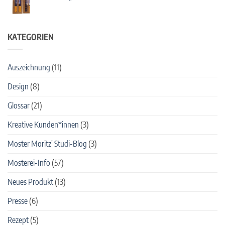
Food
Keine
Messe
Kommentare
zu
2024
neu:
KATEGORIEN
„Glühwürmchen“
alkoholfreies
Punsch-
Set
Auszeichnung
(11)
Design
(8)
Glossar
(21)
Kreative Kunden*innen
(3)
Moster Moritz' Studi-Blog
(3)
Mosterei-Info
(57)
Neues Produkt
(13)
Presse
(6)
Rezept
(5)