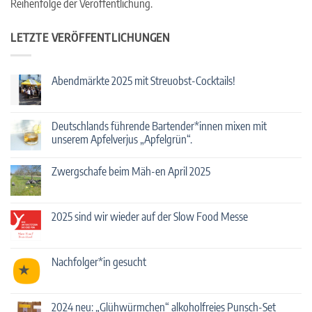
Reihenfolge der Veröffentlichung.
LETZTE VERÖFFENTLICHUNGEN
Abendmärkte 2025 mit Streuobst-Cocktails!
Keine
Kommentare
zu
Abendmärkte
Deutschlands führende Bartender*innen mixen mit
2025
unserem Apfelverjus „Apfelgrün“.
mit
Streuobst-
Keine
Cocktails!
Kommentare
Zwergschafe beim Mäh-en April 2025
zu
Deutschlands
Keine
führende
Kommentare
Bartender*innen
zu
mixen
Zwergschafe
2025 sind wir wieder auf der Slow Food Messe
mit
beim
unserem
Mäh-
Keine
Apfelverjus
en
Kommentare
„Apfelgrün“.
April
zu
2025
2025
Nachfolger*in gesucht
sind
wir
Keine
wieder
Kommentare
auf
zu
der
Nachfolger*in
2024 neu: „Glühwürmchen“ alkoholfreies Punsch-Set
Slow
gesucht