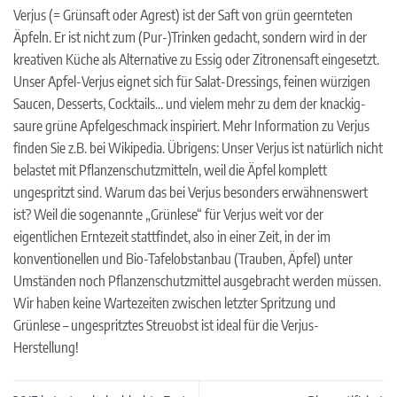
Verjus (= Grünsaft oder Agrest) ist der Saft von grün geernteten
Äpfeln. Er ist nicht zum (Pur-)Trinken gedacht, sondern wird in der
kreativen Küche als Alternative zu Essig oder Zitronensaft eingesetzt.
Unser Apfel-Verjus eignet sich für Salat-Dressings, feinen würzigen
Saucen, Desserts, Cocktails… und vielem mehr zu dem der knackig-
saure grüne Apfelgeschmack inspiriert. Mehr Information zu Verjus
finden Sie z.B. bei Wikipedia. Übrigens: Unser Verjus ist natürlich nicht
belastet mit Pflanzenschutzmitteln, weil die Äpfel komplett
ungespritzt sind. Warum das bei Verjus besonders erwähnenswert
ist? Weil die sogenannte „Grünlese“ für Verjus weit vor der
eigentlichen Erntezeit stattfindet, also in einer Zeit, in der im
konventionellen und Bio-Tafelobstanbau (Trauben, Äpfel) unter
Umständen noch Pflanzenschutzmittel ausgebracht werden müssen.
Wir haben keine Wartezeiten zwischen letzter Spritzung und
Grünlese – ungespritztes Streuobst ist ideal für die Verjus-
Herstellung!