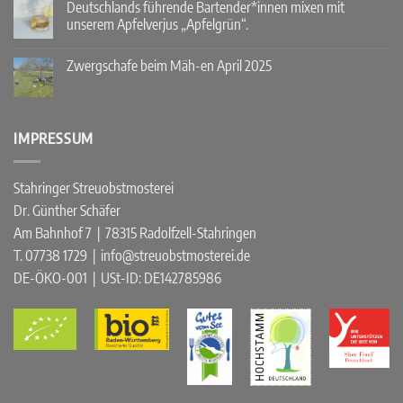
Abendmärkte
Deutschlands führende Bartender*innen mixen mit
2025
unserem Apfelverjus „Apfelgrün“.
mit
Streuobst-
Keine
Cocktails!
Kommentare
Zwergschafe beim Mäh-en April 2025
zu
Deutschlands
Keine
führende
Kommentare
Bartender*innen
zu
mixen
Zwergschafe
mit
beim
IMPRESSUM
unserem
Mäh-
Apfelverjus
en
„Apfelgrün“.
April
2025
Stahringer Streuobstmosterei
Dr. Günther Schäfer
Am Bahnhof 7 | 78315 Radolfzell-Stahringen
T. 07738 1729 | info@streuobstmosterei.de
DE-ÖKO-001
| USt-ID: DE142785986