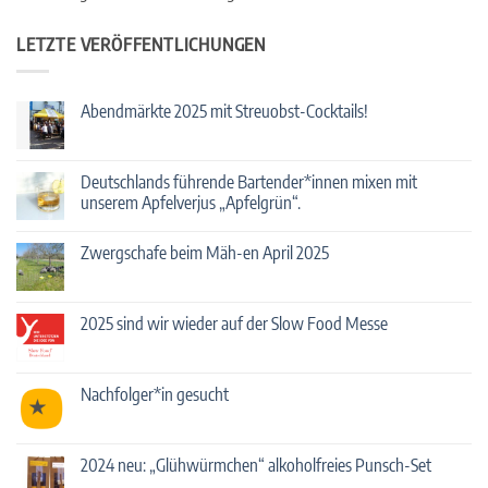
LETZTE VERÖFFENTLICHUNGEN
Abendmärkte 2025 mit Streuobst-Cocktails!
Keine
Kommentare
zu
Abendmärkte
Deutschlands führende Bartender*innen mixen mit
2025
unserem Apfelverjus „Apfelgrün“.
mit
Streuobst-
Keine
Cocktails!
Kommentare
Zwergschafe beim Mäh-en April 2025
zu
Deutschlands
Keine
führende
Kommentare
Bartender*innen
zu
mixen
Zwergschafe
2025 sind wir wieder auf der Slow Food Messe
mit
beim
unserem
Mäh-
Keine
Apfelverjus
en
Kommentare
„Apfelgrün“.
April
zu
2025
2025
Nachfolger*in gesucht
sind
wir
Keine
wieder
Kommentare
auf
zu
der
Nachfolger*in
2024 neu: „Glühwürmchen“ alkoholfreies Punsch-Set
Slow
gesucht
Food