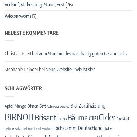
Verkauf, Verkostung, Stand, Fest
(26)
Wissenswert
(13)
NEUESTE KOMMENTARE
Christian R.-M
bei
Vom Studium des nachhaltig guten Geschmacks
Stephanie Ehinger
bei
Neue Website – wie ist sie?
SCHLAGWÖRTER
Bio-Zertifizierung
Apfel-Mango-Birnen-Saft
Apfelsorte
Ausflug
BIRNOH
Cider
Brisanti
Bäume
CiBi
Cocktail
BUND
Hochstamm Deutschland
Holler
Deko
Destillat
Gelbmöstler
Glasverbot