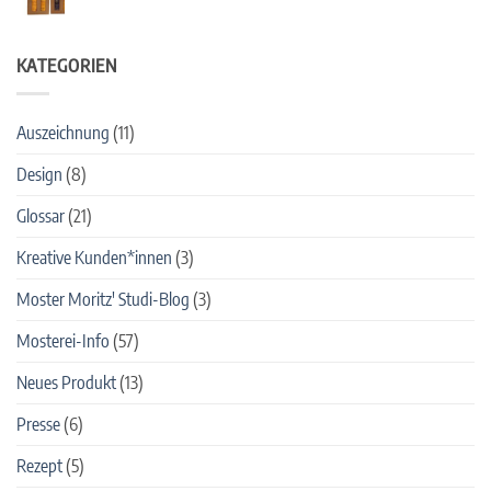
Keine
Messe
Kommentare
zu
2024
neu:
KATEGORIEN
„Glühwürmchen“
alkoholfreies
Punsch-
Set
Auszeichnung
(11)
Design
(8)
Glossar
(21)
Kreative Kunden*innen
(3)
Moster Moritz' Studi-Blog
(3)
Mosterei-Info
(57)
Neues Produkt
(13)
Presse
(6)
Rezept
(5)