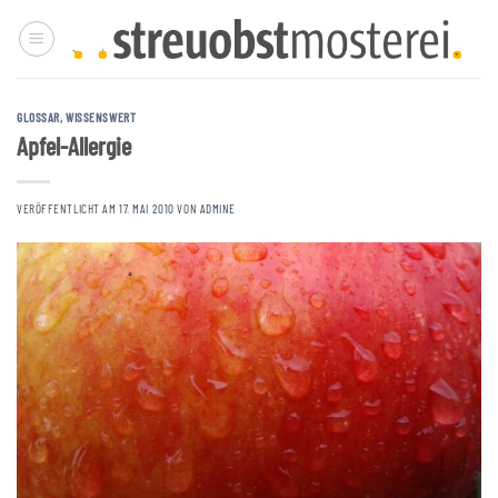
Zum
Inhalt
springen
GLOSSAR
,
WISSENSWERT
Apfel-Allergie
VERÖFFENTLICHT AM
17. MAI 2010
VON
ADMINE