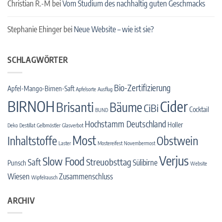
Christian R.-M
bei
Vom Studium des nachhaltig guten Geschmacks
Stephanie Ehinger
bei
Neue Website – wie ist sie?
SCHLAGWÖRTER
Bio-Zertifizierung
Apfel-Mango-Birnen-Saft
Apfelsorte
Ausflug
BIRNOH
Cider
Brisanti
Bäume
CiBi
Cocktail
BUND
Hochstamm Deutschland
Holler
Deko
Destillat
Gelbmöstler
Glasverbot
Most
Inhaltstoffe
Obstwein
Laster
Mostereifest
Novembermost
Verjus
Slow Food
Streuobsttag
Saft
Sülibirne
Punsch
Website
Wiesen
Zusammenschluss
Wipfelrausch
ARCHIV