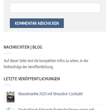
NACHRICHTEN | BLOG
Auf dieser Seite sind die kompletten Infos zu sehen, in der
Reihenfolge der Veröffentlichung.
LETZTE VERÖFFENTLICHUNGEN
Abendmärkte 2025 mit Streuobst-Cocktails!
Keine
Kommentare
zu
Abendmärkte
Deutschlands führende Bartender*innen mixen mit