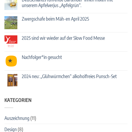
2025
unserem Apfelverjus „Apfelgrün“.
mit
Streuobst-
Keine
Cocktails!
Kommentare
Zwergschafe beim Mäh-en April 2025
zu
Deutschlands
Keine
führende
Kommentare
Bartender*innen
zu
mixen
Zwergschafe
2025 sind wir wieder auf der Slow Food Messe
mit
beim
unserem
Mäh-
Keine
Apfelverjus
en
Kommentare
„Apfelgrün“.
April
zu
2025
2025
Nachfolger*in gesucht
sind
wir
Keine
wieder
Kommentare
auf
zu
der
Nachfolger*in
2024 neu: „Glühwürmchen“ alkoholfreies Punsch-Set
Slow
gesucht
Food
Keine
Messe
Kommentare
zu
2024
neu:
KATEGORIEN
„Glühwürmchen“
alkoholfreies
Punsch-
Set
Auszeichnung
(11)
Design
(8)