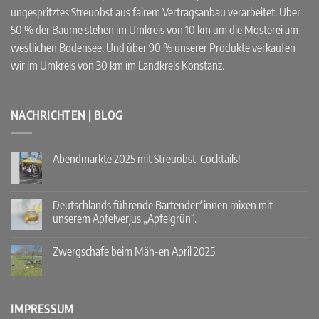
ungespritztes Streuobst aus fairem Vertragsanbau verarbeitet. Über
50 % der Bäume stehen im Umkreis von 10 km um die Mosterei am
westlichen Bodensee. Und über 90 % unserer Produkte verkaufen
wir im Umkreis von 30 km im Landkreis Konstanz.
NACHRICHTEN | BLOG
Abendmärkte 2025 mit Streuobst-Cocktails!
Keine
Kommentare
zu
Abendmärkte
Deutschlands führende Bartender*innen mixen mit
2025
unserem Apfelverjus „Apfelgrün“.
mit
Streuobst-
Keine
Cocktails!
Kommentare
Zwergschafe beim Mäh-en April 2025
zu
Deutschlands
Keine
führende
Kommentare
Bartender*innen
zu
mixen
Zwergschafe
mit
beim
IMPRESSUM
unserem
Mäh-
Apfelverjus