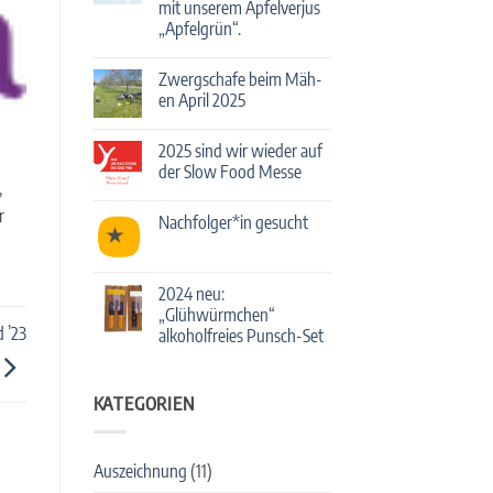
mit unserem Apfelverjus
mit
Streuobst-
„Apfelgrün“.
Cocktails!
Keine
Kommentare
Zwergschafe beim Mäh-
zu
Deutschlands
en April 2025
führende
Bartender*innen
Keine
mixen
Kommentare
2025 sind wir wieder auf
mit
zu
unserem
Zwergschafe
der Slow Food Messe
Apfelverjus
beim
,
„Apfelgrün“.
Mäh-
Keine
en
Kommentare
r
Nachfolger*in gesucht
April
zu
2025
2025
Keine
sind
Kommentare
wir
zu
wieder
Nachfolger*in
2024 neu:
auf
gesucht
der
„Glühwürmchen“
Slow
 ’23
alkoholfreies Punsch-Set
Food
Messe
Keine
Kommentare
zu
KATEGORIEN
2024
neu:
„Glühwürmchen“
alkoholfreies
Punsch-
Auszeichnung
(11)
Set