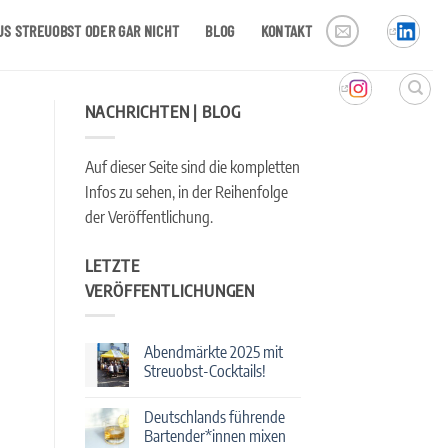
US STREUOBST ODER GAR NICHT
BLOG
KONTAKT
NACHRICHTEN | BLOG
Auf dieser Seite sind die kompletten
Infos zu sehen, in der Reihenfolge
der Veröffentlichung.
LETZTE
VERÖFFENTLICHUNGEN
Abendmärkte 2025 mit
Streuobst-Cocktails!
Keine
Kommentare
Deutschlands führende
zu
Abendmärkte
Bartender*innen mixen
2025