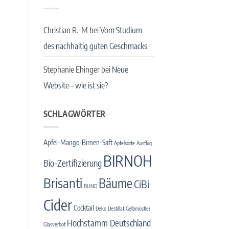
Christian R.-M
bei
Vom Studium
des nachhaltig guten Geschmacks
Stephanie Ehinger
bei
Neue
Website – wie ist sie?
SCHLAGWÖRTER
Apfel-Mango-Birnen-Saft
Apfelsorte
Ausflug
BIRNOH
Bio-Zertifizierung
Brisanti
Bäume
CiBi
BUND
Cider
Cocktail
Deko
Destillat
Gelbmöstler
Hochstamm Deutschland
Glasverbot