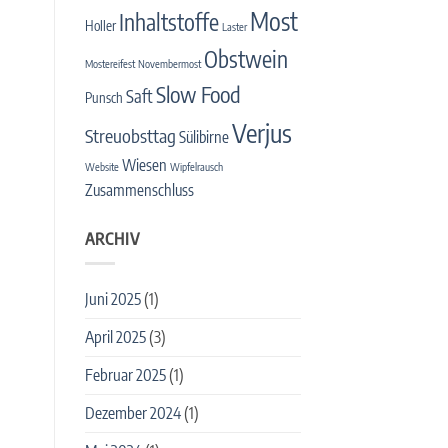
Most
Inhaltstoffe
Holler
Laster
Obstwein
Mostereifest
Novembermost
Slow Food
Saft
Punsch
Verjus
Streuobsttag
Sülibirne
Wiesen
Website
Wipfelrausch
Zusammenschluss
ARCHIV
Juni 2025
(1)
April 2025
(3)
Februar 2025
(1)
Dezember 2024
(1)