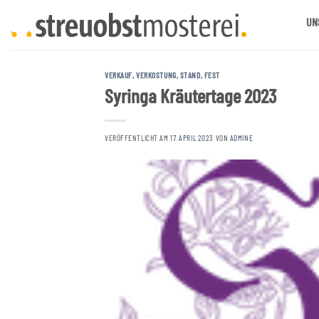
Zum
UN
Inhalt
springen
VERKAUF, VERKOSTUNG, STAND, FEST
Syringa Kräutertage 2023
VERÖFFENTLICHT AM
17. APRIL 2023
VON
ADMINE