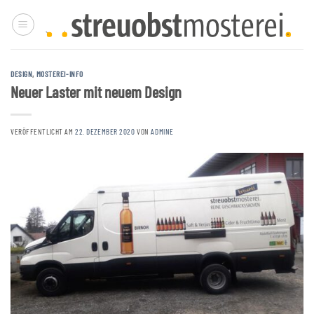
Zum
Inhalt
springen
DESIGN
,
MOSTEREI-INFO
Neuer Laster mit neuem Design
VERÖFFENTLICHT AM
22. DEZEMBER 2020
VON
ADMINE