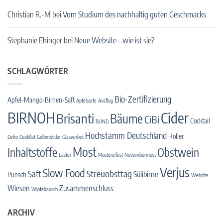
Christian R.-M
bei
Vom Studium des nachhaltig guten Geschmacks
Stephanie Ehinger
bei
Neue Website – wie ist sie?
SCHLAGWÖRTER
Bio-Zertifizierung
Apfel-Mango-Birnen-Saft
Apfelsorte
Ausflug
BIRNOH
Cider
Brisanti
Bäume
CiBi
Cocktail
BUND
Hochstamm Deutschland
Holler
Deko
Destillat
Gelbmöstler
Glasverbot
Most
Inhaltstoffe
Obstwein
Laster
Mostereifest
Novembermost
Verjus
Slow Food
Streuobsttag
Saft
Sülibirne
Punsch
Website
Wiesen
Zusammenschluss
Wipfelrausch
ARCHIV