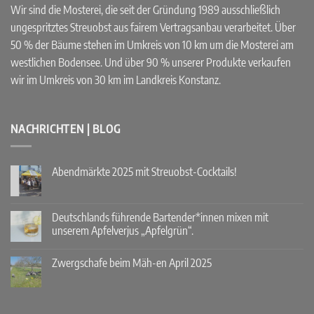
Wir sind die Mosterei, die seit der Gründung 1989 ausschließlich
ungespritztes Streuobst aus fairem Vertragsanbau verarbeitet. Über
50 % der Bäume stehen im Umkreis von 10 km um die Mosterei am
westlichen Bodensee. Und über 90 % unserer Produkte verkaufen
wir im Umkreis von 30 km im Landkreis Konstanz.
NACHRICHTEN | BLOG
Abendmärkte 2025 mit Streuobst-Cocktails!
Keine
Kommentare
zu
Abendmärkte
Deutschlands führende Bartender*innen mixen mit
2025
unserem Apfelverjus „Apfelgrün“.
mit
Streuobst-
Keine
Cocktails!
Kommentare
Zwergschafe beim Mäh-en April 2025
zu
Deutschlands
Keine
führende
Kommentare
Bartender*innen
zu
mixen
Zwergschafe
mit
beim