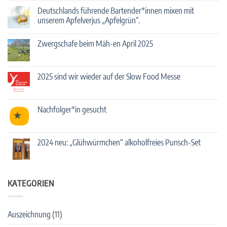
zu
Abendmärkte
Deutschlands führende Bartender*innen mixen mit
2025
unserem Apfelverjus „Apfelgrün“.
mit
Streuobst-
Keine
Cocktails!
Kommentare
Zwergschafe beim Mäh-en April 2025
zu
Deutschlands
Keine
führende
Kommentare
Bartender*innen
zu
mixen
Zwergschafe
2025 sind wir wieder auf der Slow Food Messe
mit
beim
unserem
Mäh-
Keine
Apfelverjus
en
Kommentare
„Apfelgrün“.
April
zu
2025
2025
Nachfolger*in gesucht
sind
wir
Keine
wieder
Kommentare
auf
zu
der
Nachfolger*in
2024 neu: „Glühwürmchen“ alkoholfreies Punsch-Set
Slow
gesucht
Food
Keine
Messe
Kommentare
zu
2024
neu:
KATEGORIEN
„Glühwürmchen“
alkoholfreies
Punsch-
Set
Auszeichnung
(11)