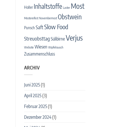
Most
Inhaltstoffe
Holler
Laster
Obstwein
Mostereifest
Novembermost
Slow Food
Saft
Punsch
Verjus
Streuobsttag
Sülibirne
Wiesen
Website
Wipfelrausch
Zusammenschluss
ARCHIV
Juni 2025
(1)
April 2025
(3)
Februar 2025
(1)
Dezember 2024
(1)