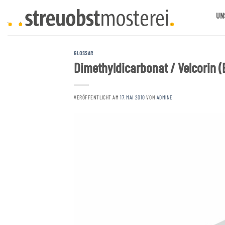
Zum
UN
Inhalt
springen
GLOSSAR
Dimethyldicarbonat / Velcorin 
VERÖFFENTLICHT AM
17. MAI 2010
VON
ADMINE