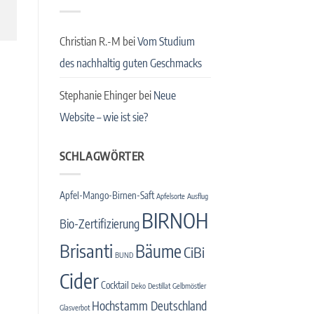
Christian R.-M
bei
Vom Studium
des nachhaltig guten Geschmacks
Stephanie Ehinger
bei
Neue
Website – wie ist sie?
SCHLAGWÖRTER
Apfel-Mango-Birnen-Saft
Apfelsorte
Ausflug
BIRNOH
Bio-Zertifizierung
Brisanti
Bäume
CiBi
BUND
Cider
Cocktail
Deko
Destillat
Gelbmöstler
Hochstamm Deutschland
Glasverbot