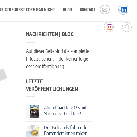
US STREUOBST ODER GAR NICHT
BLOG
KONTAKT
NACHRICHTEN | BLOG
Auf dieser Seite sind die kompletten
Infos zu sehen, in der Reihenfolge
der Veröffentlichung.
LETZTE
VERÖFFENTLICHUNGEN
Abendmärkte 2025 mit
Streuobst-Cocktails!
Keine
Kommentare
Deutschlands führende
zu
Abendmärkte
Bartender*innen mixen
2025