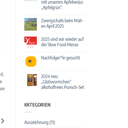
mit unserem Apfelverjus
mit
Streuobst-
„Apfelgrün“.
Cocktails!
Keine
Kommentare
Zwergschafe beim Mäh-
zu
Deutschlands
en April 2025
führende
Bartender*innen
Keine
mixen
Kommentare
2025 sind wir wieder auf
mit
zu
unserem
Zwergschafe
der Slow Food Messe
Apfelverjus
beim
„Apfelgrün“.
Mäh-
Keine
en
Kommentare
Nachfolger*in gesucht
April
zu
2025
2025
Keine
sind
Kommentare
wir
zu
wieder
rd.
Nachfolger*in
2024 neu:
auf
gesucht
der
ie
„Glühwürmchen“
Slow
alkoholfreies Punsch-Set
Food
ure
Messe
Keine
Kommentare
zu
KATEGORIEN
2024
neu:
„Glühwürmchen“
alkoholfreies
Punsch-
Auszeichnung
(11)
Set