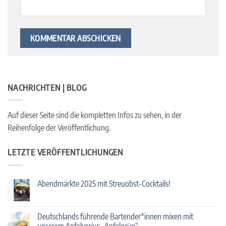
NACHRICHTEN | BLOG
Auf dieser Seite sind die kompletten Infos zu sehen, in der
Reihenfolge der Veröffentlichung.
LETZTE VERÖFFENTLICHUNGEN
Abendmärkte 2025 mit Streuobst-Cocktails!
Keine
Kommentare
zu
Abendmärkte
Deutschlands führende Bartender*innen mixen mit
2025
unserem Apfelverjus „Apfelgrün“.