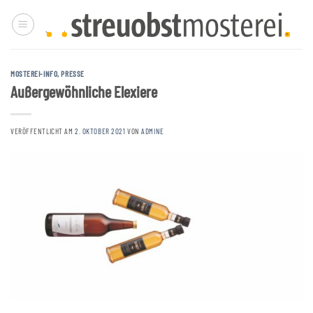
Zum
Inhalt
springen
MOSTEREI-INFO
,
PRESSE
Außergewöhnliche Elexiere
VERÖFFENTLICHT AM
2. OKTOBER 2021
VON
ADMINE