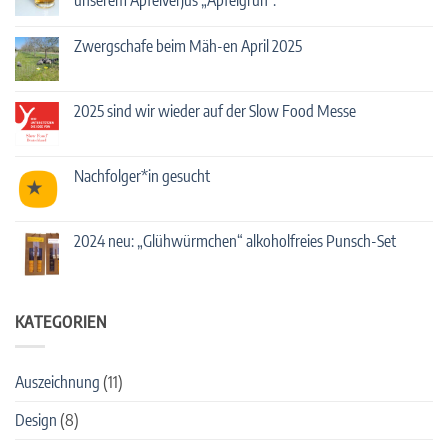
mit
Streuobst-
Keine
Cocktails!
Kommentare
Zwergschafe beim Mäh-en April 2025
zu
Deutschlands
Keine
führende
Kommentare
Bartender*innen
zu
mixen
Zwergschafe
2025 sind wir wieder auf der Slow Food Messe
mit
beim
unserem
Mäh-
Keine
Apfelverjus
en
Kommentare
„Apfelgrün“.
April
zu
2025
2025
Nachfolger*in gesucht
sind
wir
Keine
wieder
Kommentare
auf
zu
der
Nachfolger*in
2024 neu: „Glühwürmchen“ alkoholfreies Punsch-Set
Slow
gesucht
Food
Keine
Messe
Kommentare
zu
2024
neu:
KATEGORIEN
„Glühwürmchen“
alkoholfreies
Punsch-
Set
Auszeichnung
(11)
Design
(8)