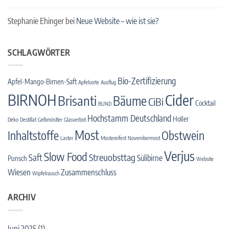
Stephanie Ehinger
bei
Neue Website – wie ist sie?
SCHLAGWÖRTER
Bio-Zertifizierung
Apfel-Mango-Birnen-Saft
Apfelsorte
Ausflug
BIRNOH
Cider
Brisanti
Bäume
CiBi
Cocktail
BUND
Hochstamm Deutschland
Holler
Deko
Destillat
Gelbmöstler
Glasverbot
Most
Inhaltstoffe
Obstwein
Laster
Mostereifest
Novembermost
Verjus
Slow Food
Streuobsttag
Saft
Sülibirne
Punsch
Website
Wiesen
Zusammenschluss
Wipfelrausch
ARCHIV
Juni 2025
(1)