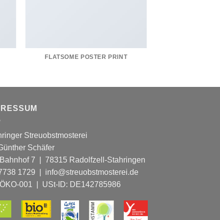
FLATSOME POSTER PRINT
PRESSUM
hringer Streuobstmosterei
 Günther Schäfer
Bahnhof 7 | 78315 Radolfzell-Stahringen
07738 1729 | info@streuobstmosterei.de
ÖKO-001
| USt-ID: DE142785986