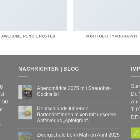
AWESOME PENCIL POSTER
PORTFOLIO TYPOGRAPHY
NACHRICHTEN | BLOG
IM
ng
Sta
Abendmärkte 2025 mit Streuobst-
st
Dr.
Cocktails!
Keine
r 50
Am 
Kommentare
Deutschlands führende
zu
km
T. 
Abendmärkte
Bartender*innen mixen mit unserem
2025
DE-
Apfelverjus „Apfelgrün“.
mit
n
Streuobst-
Keine
Cocktails!
Kommentare
Zwergschafe beim Mäh-en April 2025
zu
Deutschlands